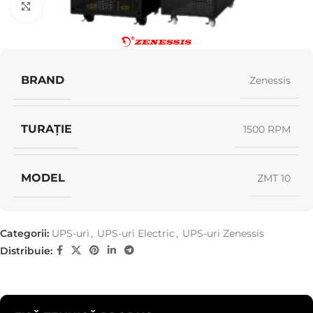
Click pentru a mări
BRAND
Zenessis
TURAȚIE
1500 RPM
MODEL
ZMT 10
Categorii:
UPS-uri
,
UPS-uri Electric
,
UPS-uri Zenessis
Distribuie: