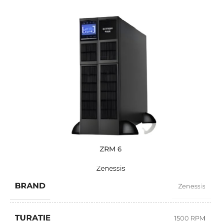
ZRM 6
Zenessis
BRAND
Zenessis
TURAȚIE
1500 RPM