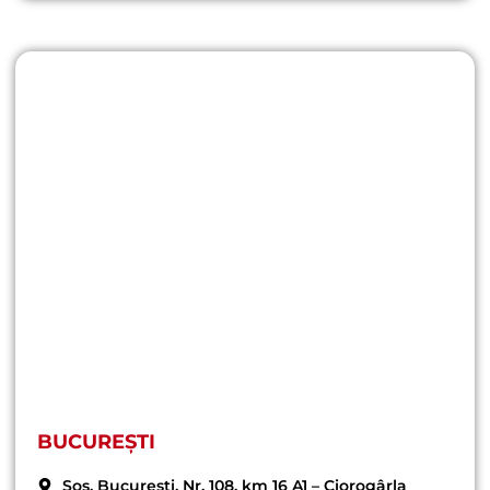
BUCUREȘTI
Șos. București, Nr. 108, km 16 A1 – Ciorogârla