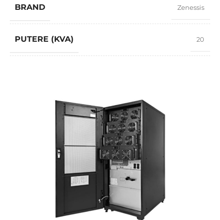
BRAND
Zenessis
PUTERE (KVA)
20
PUTERE (KW)
20
MODEL
ZMZ 20K