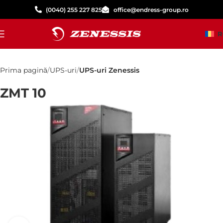
(0040) 255 227 825
office@endress-group.ro
R
Prima pagină
UPS-uri
UPS-uri Zenessis
ZMT 10