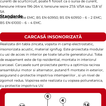
curenti de scurtcircuit, poate fi folosit ca o sursa de curent,
tensiune intrare 196-264 V, tensiune iesire 27,6 V/5A sau 13,8 V/
5A
Standarde
Compatibilitate EMC; BS EN 60950; BS EN 60950 – 6 – 2 EMC;
BS EN 61000 – 6 – 4 EMC.
CARCASĂ INSONORIZATĂ
Realizata din tabla zincata, vopsita in camp electrostatic,
insonorizata acustic, material ignifug. Este proiectata modular
cu usi de acces in interior pe toate laturile generatorului. Toba
de esapament este de tip rezidential, montata in interiorul
carcasei. Carcasele sunt proiectate pentru a optimiza racirea
ansamblului motor si alternator, putand fi montate in exterior,
asigurand o protectie impotriva intemperiilor , si un nivel de
zgomot redus. Vopsirea este realizata cu vopsea poliuretanica,
cu protectie impotriva UV.