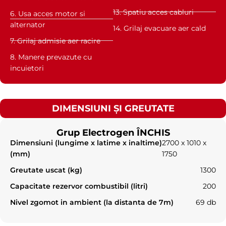
13. Spatiu acces cabluri
6. Usa acces motor si
alternator
14. Grilaj evacuare aer cald
7. Grilaj admisie aer racire
8. Manere prevazute cu
incuietori
DIMENSIUNI ȘI GREUTATE
Grup Electrogen ÎNCHIS
Dimensiuni (lungime x latime x inaltime)
2700 x 1010 x
(mm)
1750
Greutate uscat (kg)
1300
Capacitate rezervor combustibil (litri)
200
Nivel zgomot in ambient (la distanta de 7m)
69 db