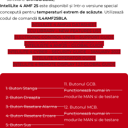
InteliLite 4 AMF 25
este disponibil și într-o versiune special
concepută pentru
temperaturi extrem de scăzute
. Utilizează
codul de comandă
IL4AMF25BLA
.
INTELILITE 4 AMF25 DATASHEET
ECU LIBRARY – NEW FEATURES LIST
ELECTRONIC CONTROL UNITS – SUPPORT GUIDE
INTELILITE 4 1.7.2 – NEW FEATURES LIST
INTELILISTE 4 AMF25 – GLOBAL GUIDE
INTELILITE 4 CYBER – SECURITY GUIDE – JANUARY 2022
INTELILITE 4 OPERATOR GUIDE
INTELILITE 4 REMOTE DISPLAY 1.2.1 GLOBAL GUIDE
11. Butonul GCB.
1. Buton Stanga
Funcționează numai in
modurile MAN si de testare
2. Buton Dreapta
3. Buton Resetare Alarma
12. Butonul MCB.
Funcționează numai in
4. Buton Resetare Eroare
modurile MAN si de testare
5. Buton Sus