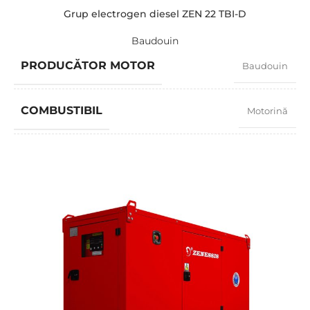
Grup electrogen diesel ZEN 22 TBI-D
Baudouin
PRODUCĂTOR MOTOR
Baudouin
COMBUSTIBIL
Motorină
FACTOR PUTERE
0,8
TURAȚIE
1500 RPM
AMPERAJ
29
TENSIUNE STANDARD
400 / 230 V