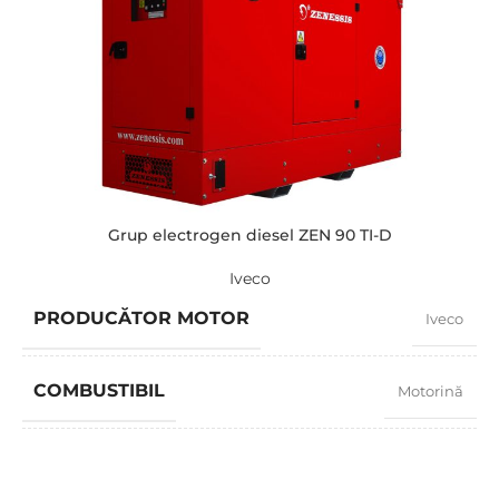
AMPERAJ
145
TENSIUNE STANDARD
400 / 230 V
PUTERE (KVA)
110 / 100
PUTERE (KW)
88 / 80
Grup electrogen diesel ZEN 90 TI-D
Iveco
MODEL
ZEN 110 TBI-D
PRODUCĂTOR MOTOR
Iveco
BRAND
Baudouin
COMBUSTIBIL
Motorină
FACTOR PUTERE
0,8