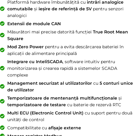
Platformă hardware îmbunătățită cu
intrări analogice
comutabile
și
ieșire de referință de 5V
pentru senzori
analogici
Extensii de module CAN
Măsurători mai precise datorită funcției
True Root Mean
Square
Mod Zero Power
pentru a evita descărcarea bateriei în
aplicații de alimentare principală
Integrare cu InteliSCADA
, software intuitiv pentru
monitorizarea și crearea rapidă a sistemelor SCADA
complexe
Management securizat al utilizatorilor
cu
5 conturi unice
de utilizator
Temporizatoare de mentenanță multifuncționale
și
temporizatoare de testare
cu baterie de rezervă RTC
Multi ECU (Electronic Control Unit)
cu suport pentru două
unități de control
Compatibilitate cu
afișaje externe
Mapare registre Modbus