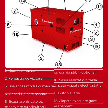
9. Buson extern alimentare
1. Modul comanda
cu combustibil (optional)
2. Fereastra de vizitare
10. Sasiu realizat din tabla
zincata vopsita electrostatic
3. Usa acces modul comanda
11. Buton avarie
4. Ocheti ridicare macara
12. Clapeta evacuare gaze
5. Buzunare zincate pt.
esapament
manevrare cu stivuitorul