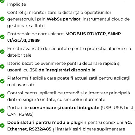
implicite
Control și monitorizare la distanță a operațiunilor
generatorului prin
WebSupervisor
, instrumentul cloud de
gestionare a flotei
Protocoale de comunicare:
MODBUS RTU/TCP, SNMP
v1/v2c/v3, J1939
Funcții avansate de securitate pentru protecția afacerii și a
datelor tale
Istoric bazat pe evenimente pentru depanare rapidă și
ușoară, cu
350 de înregistrări disponibile
Platformă flexibilă care poate fi actualizată pentru aplicații
mai avansate
Control pentru aplicații de rezervă și alimentare principală
dintr-o singură unitate, cu simboluri iluminate
Porturi de
comunicare și control integrate
(USB, USB host,
CAN, RS485)
Două sloturi pentru module plug-in
pentru conexiuni
4G,
Ethernet, RS232/485
și intrări/ieșiri binare suplimentare