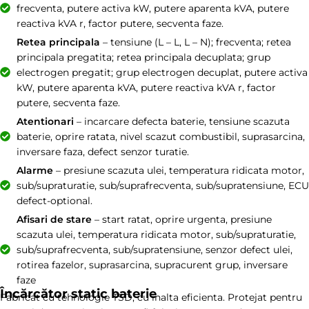
frecventa, putere activa kW, putere aparenta kVA, putere
reactiva kVA r, factor putere, secventa faze.
Retea principala
– tensiune (L – L, L – N); frecventa; retea
principala pregatita; retea principala decuplata; grup
electrogen pregatit; grup electrogen decuplat, putere activa
kW, putere aparenta kVA, putere reactiva kVA r, factor
putere, secventa faze.
Atentionari
– incarcare defecta baterie, tensiune scazuta
baterie, oprire ratata, nivel scazut combustibil, suprasarcina,
inversare faza, defect senzor turatie.
Alarme
– presiune scazuta ulei, temperatura ridicata motor,
sub/supraturatie, sub/suprafrecventa, sub/supratensiune, ECU
defect-optional.
Afisari de stare
– start ratat, oprire urgenta, presiune
scazuta ulei, temperatura ridicata motor, sub/supraturatie,
sub/suprafrecventa, sub/supratensiune, senzor defect ulei,
rotirea fazelor, suprasarcina, supracurent grup, inversare
faze
Încărcător static baterie
Fabricat cu tehnologie TSD, cu inalta eficienta. Protejat pentru