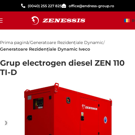
(0040) 255 227 825
office@endress-group.ro
R
Prima pagină
Generatoare Rezidențiale Dynamic
Generatoare Rezidențiale Dynamic Iveco
Grup electrogen diesel ZEN 110
TI-D