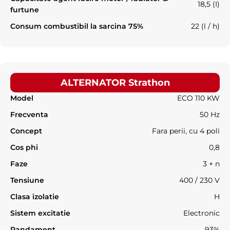
18,5 (I)
furtune
Consum combustibil la sarcina 75%
22 (l / h)
ALTERNATOR Strathon
Model
ECO 110 KW
Frecventa
50 Hz
Concept
Fara perii, cu 4 poli
Cos phi
0,8
Faze
3 + n
Tensiune
400 / 230 V
Clasa izolatie
H
Sistem excitatie
Electronic
Randament
93%