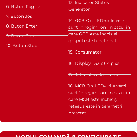
13. Indicator Status
6. Buton Pagina
Generator
7. Buton Jos
14. GCB On. LED-urile verzi
8. Buton Enter
sunt in regim ”on” in cazul în
care GCB este închis și
9. Buton Start
grupul este functional.
10. Buton Stop
15. Consumatori
16. Display, 132 x 64 pixeli
17. Retea stare Indicator
18. MCB On. LED-urile verzi
sunt în regim ”on” in cazul în
care MCB este închis și
rețeaua este in parametrii
presetati.