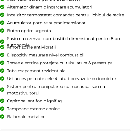
Alternator dinamic incarcare acumulatori
Incalzitor termostatat comandat pentru lichidul de racire
Acumulator pornire supradimensionat
Buton oprire urgenta
Sasiu cu rezervor combustibil dimensionat pentru 8 ore
autonomie
Amortizoare antivibratii
Dispozitiv masurare nivel combustibil
Trasee electrice protejate cu tubulatura & presetupa
Toba esapament rezidentiala
Usi acces pe toate cele 4 laturi prevazute cu incuietori
Sistem pentru manipularea cu macaraua sau cu
motostivuitorul
Capitonaj antifonic ignifug
Tampoane externe conice
Balamale metalice