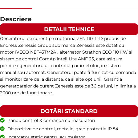
TURAȚIE
1500 RPM
Descriere
DETALII TEHNICE
AMPERAJ
116
Generatorul de curent pe motorina ZEN 110 TI-D produs de
Endress Zenessis Group sub marca Zenessis este dotat cu
TENSIUNE STANDARD
400 / 230 V
motor IVECO NEF45TM2A , alternator Strathon ECO 110 KW si
sistem de control ComAp Inteli Lite AMF 25, care asigura
pornirea generatorului, controlul parametrilor, in sistem
PUTERE (KVA)
90 / 80
manual sau automat. Generatorul poate fi furnizat cu comanda
si monitorizare de la distanta, ca si alte optiuni. Garantia
generatoarelor de curent Zenessis este de 36 de luni, in limita a
PUTERE (KW)
72 / 65
2000 ore de functionare.
MODEL
DOTĂRI STANDARD
ZEN 90 TI-D
Panou control & comanda cu masuratori
Dispozitive de control, metalic, grad protectie IP 54
BRAND
Iveco
Incarcator static pentru acumulator