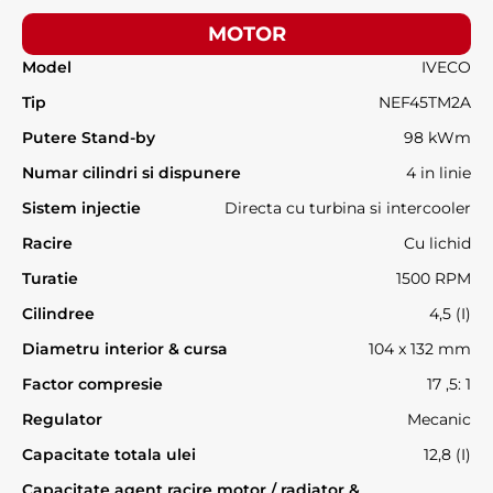
MOTOR
Model
IVECO
Tip
NEF45TM2A
Putere Stand-by
98 kWm
Numar cilindri si dispunere
4 in linie
Sistem injectie
Directa cu turbina si intercooler
Racire
Cu lichid
Turatie
1500 RPM
Cilindree
4,5 (I)
Diametru interior & cursa
104 x 132 mm
Factor compresie
17 ,5: 1
Regulator
Mecanic
Capacitate totala ulei
12,8 (I)
Capacitate agent racire motor / radiator &