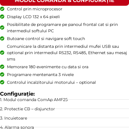
MODUL COMANDĂ & CONFIGURAȚIE
Control prin microprocesor
Display LCD 132 x 64 pixeli
Posibilitate de programare pe panoul frontal cat si prin
intermediul softului PC
Butoane control si navigare soft touch
Comunicare la distanta prin intermediul mufei USB sau
optional prin intermediul RS232, RS485, Ethernet sau mesaj
sms
Memorare 180 evenimente cu data si ora
Programare mentenanta 3 nivele
Controlul incalzitorului motorului – optional
Configurație:
1. Modul comanda ComAp AMF25
2. Protectie CB – disjunctor
3. Incuietoare
4. Alarma sonora