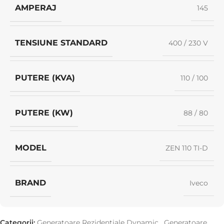
AMPERAJ
145
TENSIUNE STANDARD
400 / 230 V
PUTERE (KVA)
110 / 100
PUTERE (KW)
88 / 80
MODEL
ZEN 110 TI-D
BRAND
Iveco
Categorii:
Generatoare Rezidențiale Dynamic
,
Generatoare