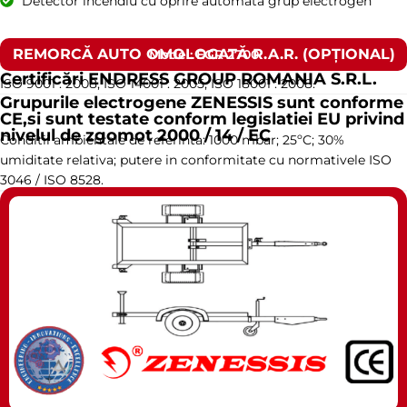
Detector incendiu cu oprire automata grup electrogen
REMORCĂ AUTO OMOLOGATĂ R.A.R. (OPȚIONAL)
Model: EGR 2700
Certificări ENDRESS GROUP ROMANIA S.R.L.
ISO 9001 : 2008, ISO 14001 : 2005, ISO 18001 : 2008.
Grupurile electrogene ZENESSIS sunt conforme
CE,si sunt testate conform legislatiei EU privind
nivelul de zgomot 2000 / 14 / EC
Conditii ambientale de referinta: 1000 mbar; 25ºC; 30%
umiditate relativa; putere in conformitate cu normativele ISO
3046 / ISO 8528.