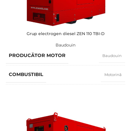
PUTERE (KVA)
22 / 20
PUTERE (KW)
17,6 / 16
Grup electrogen diesel ZEN 110 TBI-D
Baudouin
MODEL
ZEN 22 TBI-D
PRODUCĂTOR MOTOR
Baudouin
BRAND
Baudouin
COMBUSTIBIL
Motorină
FACTOR PUTERE
0,8
TURAȚIE
1500 RPM