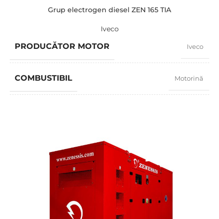
Grup electrogen diesel ZEN 165 TIA
Iveco
PRODUCĂTOR MOTOR
Iveco
COMBUSTIBIL
Motorină
FACTOR PUTERE
0,8
TURAȚIE
1500 RPM
AMPERAJ
214
TENSIUNE STANDARD
400 / 230 V