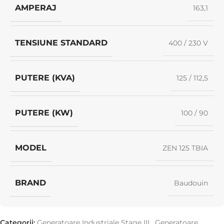
AMPERAJ
163,1
TENSIUNE STANDARD
400 / 230 V
PUTERE (KVA)
125 / 112,5
PUTERE (KW)
100 / 90
MODEL
ZEN 125 TBIA
BRAND
Baudouin
Categorii:
Generatoare Industriale Stage III
,
Generatoare