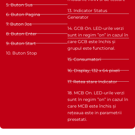
5. Buton Sus
13. Indicator Status
6. Buton Pagina
Generator
7. Buton Jos
14. GCB On. LED-urile verzi
8. Buton Enter
sunt in regim ”on” in cazul în
care GCB este închis și
9. Buton Start
grupul este functional.
10. Buton Stop
15. Consumatori
16. Display, 132 x 64 pixeli
17. Retea stare Indicator
18. MCB On. LED-urile verzi
sunt în regim ”on” in cazul în
care MCB este închis și
rețeaua este in parametrii
presetati.