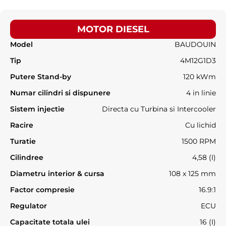
MOTOR DIESEL
Model
BAUDOUIN
Tip
4M12G1D3
Putere Stand-by
120 kWm
Numar cilindri si dispunere
4 in linie
Sistem injectie
Directa cu Turbina si Intercooler
Racire
Cu lichid
Turatie
1500 RPM
Cilindree
4,58 (I)
Diametru interior & cursa
108 x 125 mm
Factor compresie
16.9:1
Regulator
ECU
Capacitate totala ulei
16 (I)