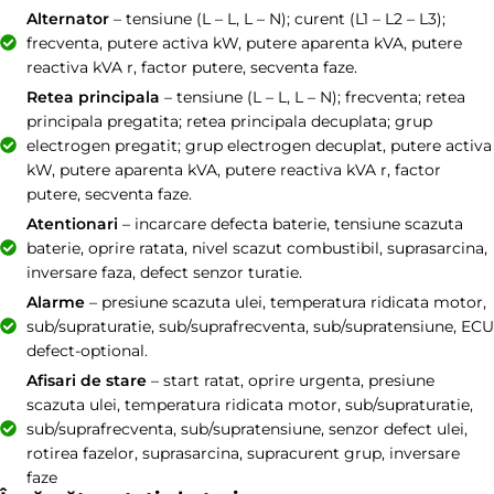
Alternator
– tensiune (L – L, L – N); curent (L1 – L2 – L3);
frecventa, putere activa kW, putere aparenta kVA, putere
reactiva kVA r, factor putere, secventa faze.
Retea principala
– tensiune (L – L, L – N); frecventa; retea
principala pregatita; retea principala decuplata; grup
electrogen pregatit; grup electrogen decuplat, putere activa
kW, putere aparenta kVA, putere reactiva kVA r, factor
putere, secventa faze.
Atentionari
– incarcare defecta baterie, tensiune scazuta
baterie, oprire ratata, nivel scazut combustibil, suprasarcina,
inversare faza, defect senzor turatie.
Alarme
– presiune scazuta ulei, temperatura ridicata motor,
sub/supraturatie, sub/suprafrecventa, sub/supratensiune, ECU
defect-optional.
Afisari de stare
– start ratat, oprire urgenta, presiune
scazuta ulei, temperatura ridicata motor, sub/supraturatie,
sub/suprafrecventa, sub/supratensiune, senzor defect ulei,
rotirea fazelor, suprasarcina, supracurent grup, inversare
faze