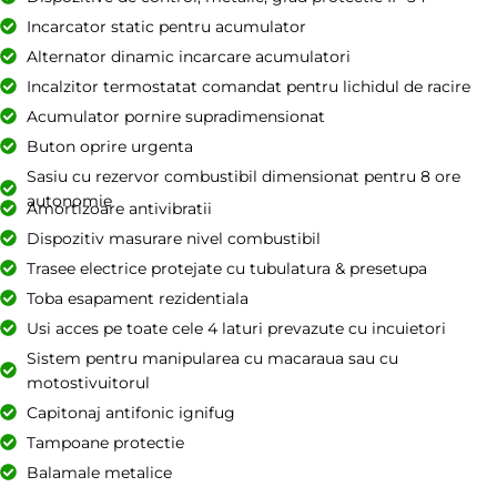
Incarcator static pentru acumulator
Alternator dinamic incarcare acumulatori
Incalzitor termostatat comandat pentru lichidul de racire
Acumulator pornire supradimensionat
Buton oprire urgenta
Sasiu cu rezervor combustibil dimensionat pentru 8 ore
autonomie
Amortizoare antivibratii
Dispozitiv masurare nivel combustibil
Trasee electrice protejate cu tubulatura & presetupa
Toba esapament rezidentiala
Usi acces pe toate cele 4 laturi prevazute cu incuietori
Sistem pentru manipularea cu macaraua sau cu
motostivuitorul
Capitonaj antifonic ignifug
Tampoane protectie
Balamale metalice