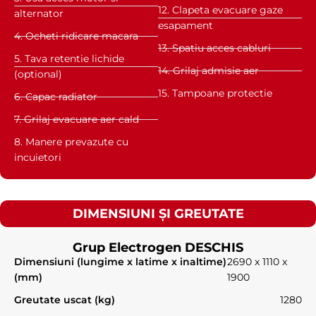
12. Clapeta evacuare gaze
alternator
esapament
4. Ocheti ridicare macara
13. Spatiu acces cabluri
5. Tava retentie lichide
14. Grilaj admisie aer
(optional)
15. Tampoane protectie
6. Capac radiator
7. Grilaj evacuare aer cald
8. Manere prevazute cu
incuietori
DIMENSIUNI ȘI GREUTATE
Grup Electrogen DESCHIS
Dimensiuni (lungime x latime x inaltime)
2690 x 1110 x
(mm)
1900
Greutate uscat (kg)
1280