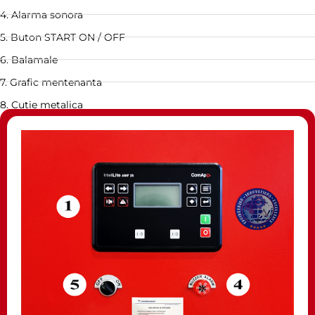
4. Alarma sonora
5. Buton START ON / OFF
6. Balamale
7. Grafic mentenanta
8. Cutie metalica