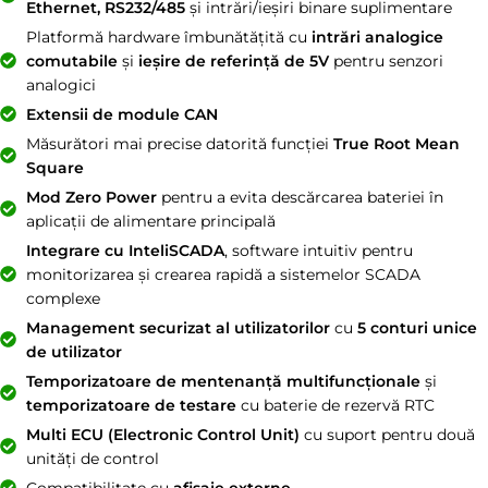
Ethernet, RS232/485
și intrări/ieșiri binare suplimentare
Platformă hardware îmbunătățită cu
intrări analogice
comutabile
și
ieșire de referință de 5V
pentru senzori
analogici
Extensii de module CAN
Măsurători mai precise datorită funcției
True Root Mean
Square
Mod Zero Power
pentru a evita descărcarea bateriei în
aplicații de alimentare principală
Integrare cu InteliSCADA
, software intuitiv pentru
monitorizarea și crearea rapidă a sistemelor SCADA
complexe
Management securizat al utilizatorilor
cu
5 conturi unice
de utilizator
Temporizatoare de mentenanță multifuncționale
și
temporizatoare de testare
cu baterie de rezervă RTC
Multi ECU (Electronic Control Unit)
cu suport pentru două
unități de control
Compatibilitate cu
afișaje externe