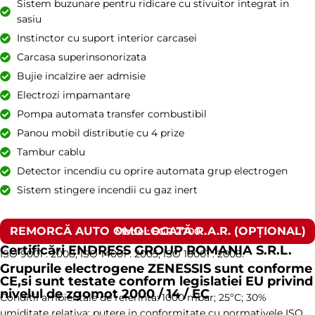
Sistem buzunare pentru ridicare cu stivuitor integrat in
sasiu
Instinctor cu suport interior carcasei
Carcasa superinsonorizata
Bujie incalzire aer admisie
Electrozi impamantare
Pompa automata transfer combustibil
Panou mobil distributie cu 4 prize
Tambur cablu
Detector incendiu cu oprire automata grup electrogen
Sistem stingere incendii cu gaz inert
REMORCĂ AUTO OMOLOGATĂ R.A.R. (OPȚIONAL)
Model: EGR 2700
Certificări ENDRESS GROUP ROMANIA S.R.L.
ISO 9001 : 2008, ISO 14001 : 2005, ISO 18001 : 2008.
Grupurile electrogene ZENESSIS sunt conforme
CE,si sunt testate conform legislatiei EU privind
nivelul de zgomot 2000 / 14 / EC
Conditii ambientale de referinta: 1000 mbar; 25ºC; 30%
umiditate relativa; putere in conformitate cu normativele ISO