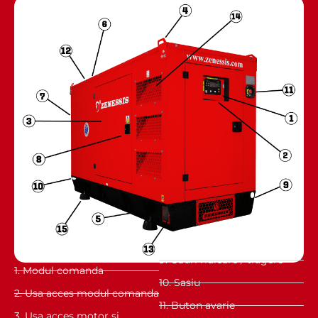
9. Gauri ridicare / tragere
1. Modul comanda
10. Sasiu
2. Usa acces modul comanda
11. Buton avarie
3. Usa acces motor si