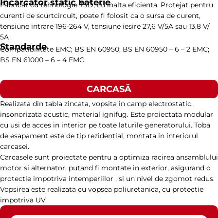
Încărcător static baterie
Fabricat cu tehnologie TSD, cu inalta eficienta. Protejat pentru
curenti de scurtcircuit, poate fi folosit ca o sursa de curent,
tensiune intrare 196-264 V, tensiune iesire 27,6 V/5A sau 13,8 V/
5A
Standarde
Compatibilitate EMC; BS EN 60950; BS EN 60950 – 6 – 2 EMC;
BS EN 61000 – 6 – 4 EMC.
CARCASĂ
Realizata din tabla zincata, vopsita in camp electrostatic,
insonorizata acustic, material ignifug. Este proiectata modular
cu usi de acces in interior pe toate laturile generatorului. Toba
de esapament este de tip rezidential, montata in interiorul
carcasei.
Carcasele sunt proiectate pentru a optimiza racirea ansamblului
motor si alternator, putand fi montate in exterior, asigurand o
protectie impotriva intemperiilor , si un nivel de zgomot redus.
Vopsirea este realizata cu vopsea poliuretanica, cu protectie
impotriva UV.