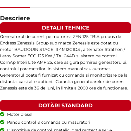
TURAȚIE
1500 RPM
Descriere
DETALII TEHNICE
AMPERAJ
94
Generatorul de curent pe motorina ZEN 125 TBIA produs de
Endress Zenessis Group sub marca Zenessis este dotat cu
TENSIUNE STANDARD
400 / 230 V
motor BAUDOUIN STAGE III 4M12G1D3 , alternator Strathon /
Leroy Somer ECO 125 KW / TAL044D si sistem de control
ComAp Inteli Lite AMF 25, care asigura pornirea generatorului,
PUTERE (KVA)
72 / 64,8
controlul parametrilor, in sistem manual sau automat.
Generatorul poate fi furnizat cu comanda si monitorizare de la
distanta, ca si alte optiuni. Garantia generatoarelor de curent
PUTERE (KW)
57,6 / 52
Zenessis este de 36 de luni, in limita a 2000 ore de functionare.
MODEL
DOTĂRI STANDARD
ZEN 70 TBIA
Motor diesel
Panou control & comanda cu masuratori
BRAND
Baudouin
Dispozitive de control, metalic, grad protectie IP 54