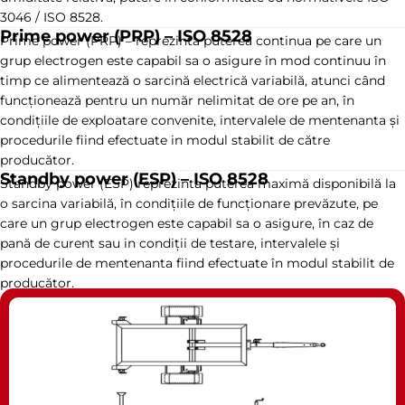
3046 / ISO 8528.
Prime power (PRP) – ISO 8528
Prime power (PRP) – reprezinta puterea continua pe care un
grup electrogen este capabil sa o asigure în mod continuu în
timp ce alimentează o sarcină electrică variabilă, atunci când
funcționează pentru un număr nelimitat de ore pe an, în
condițiile de exploatare convenite, intervalele de mentenanta și
procedurile fiind efectuate in modul stabilit de către
producător.
Standby power (ESP) – ISO 8528
Standby power (ESP) reprezinta puterea maximă disponibilă la
o sarcina variabilă, în condițiile de funcționare prevăzute, pe
care un grup electrogen este capabil sa o asigure, în caz de
pană de curent sau in condiții de testare, intervalele și
procedurile de mentenanta fiind efectuate în modul stabilit de
producător.