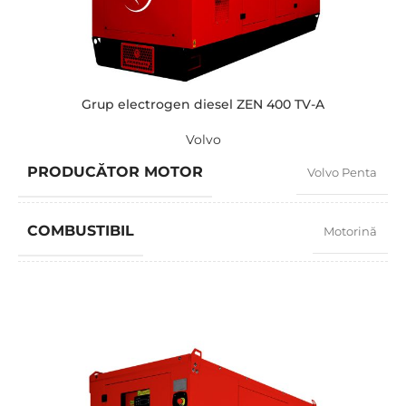
PUTERE (KVA)
165 / 148
PUTERE (KW)
132 / 118
Grup electrogen diesel ZEN 400 TV-A
Volvo
MODEL
ZEN 165 TIA
PRODUCĂTOR MOTOR
Volvo Penta
BRAND
Iveco
COMBUSTIBIL
Motorină
FACTOR PUTERE
0,8
TURAȚIE
1500 RPM