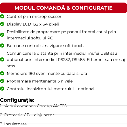
MODUL COMANDĂ & CONFIGURAȚIE
Control prin microprocesor
Display LCD 132 x 64 pixeli
Posibilitate de programare pe panoul frontal cat si prin
intermediul softului PC
Butoane control si navigare soft touch
Comunicare la distanta prin intermediul mufei USB sau
optional prin intermediul RS232, RS485, Ethernet sau mesaj
sms
Memorare 180 evenimente cu data si ora
Programare mentenanta 3 nivele
Controlul incalzitorului motorului – optional
Configurație:
1. Modul comanda ComAp AMF25
2. Protectie CB – disjunctor
3. Incuietoare