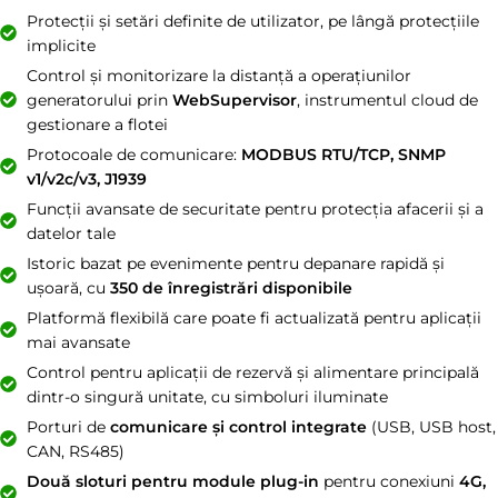
Protecții și setări definite de utilizator, pe lângă protecțiile
implicite
Control și monitorizare la distanță a operațiunilor
generatorului prin
WebSupervisor
, instrumentul cloud de
gestionare a flotei
Protocoale de comunicare:
MODBUS RTU/TCP, SNMP
v1/v2c/v3, J1939
Funcții avansate de securitate pentru protecția afacerii și a
datelor tale
Istoric bazat pe evenimente pentru depanare rapidă și
ușoară, cu
350 de înregistrări disponibile
Platformă flexibilă care poate fi actualizată pentru aplicații
mai avansate
Control pentru aplicații de rezervă și alimentare principală
dintr-o singură unitate, cu simboluri iluminate
Porturi de
comunicare și control integrate
(USB, USB host,
CAN, RS485)
Două sloturi pentru module plug-in
pentru conexiuni
4G,