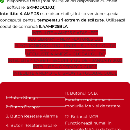
dispozitive terțe (mai multe valori disponibile cu cheia
software:
SKMODCLI03
)
InteliLite 4 AMF 25
este disponibil și într-o versiune special
concepută pentru
temperaturi extrem de scăzute
. Utilizează
codul de comandă
IL4AMF25BLA
.
INTELILITE 4 AMF25 DATASHEET
ECU LIBRARY – NEW FEATURES LIST
ELECTRONIC CONTROL UNITS – SUPPORT GUIDE
INTELILITE 4 1.7.2 – NEW FEATURES LIST
INTELILISTE 4 AMF25 – GLOBAL GUIDE
INTELILITE 4 CYBER – SECURITY GUIDE – JANUARY 2022
INTELILITE 4 OPERATOR GUIDE
INTELILITE 4 REMOTE DISPLAY 1.2.1 GLOBAL GUIDE
11. Butonul GCB.
1. Buton Stanga
Funcționează numai in
modurile MAN si de testare
2. Buton Dreapta
3. Buton Resetare Alarma
12. Butonul MCB.
Funcționează numai in
4. Buton Resetare Eroare
modurile MAN si de testare