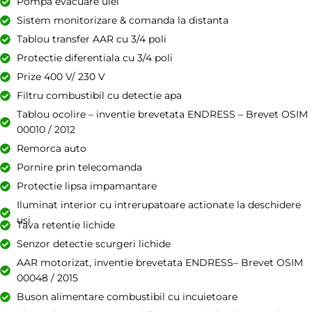
Pompa evacuare ulei
Sistem monitorizare & comanda la distanta
Tablou transfer AAR cu 3/4 poli
Protectie diferentiala cu 3/4 poli
Prize 400 V/ 230 V
Filtru combustibil cu detectie apa
Tablou ocolire – inventie brevetata ENDRESS – Brevet OSIM
00010 / 2012
Remorca auto
Pornire prin telecomanda
Protectie lipsa impamantare
Iluminat interior cu intrerupatoare actionate la deschidere
usi
Tava retentie lichide
Senzor detectie scurgeri lichide
AAR motorizat, inventie brevetata ENDRESS– Brevet OSIM
00048 / 2015
Buson alimentare combustibil cu incuietoare