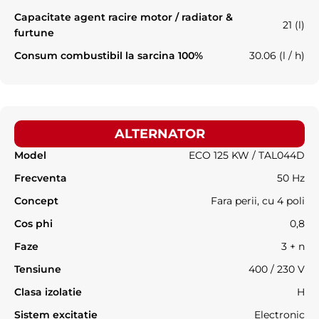
Capacitate agent racire motor / radiator &
21 (l)
furtune
Consum combustibil la sarcina 100%
30.06 (l / h)
ALTERNATOR
Model
ECO 125 KW / TAL044D
Frecventa
50 Hz
Concept
Fara perii, cu 4 poli
Cos phi
0,8
Faze
3 + n
Tensiune
400 / 230 V
Clasa izolatie
H
Sistem excitatie
Electronic