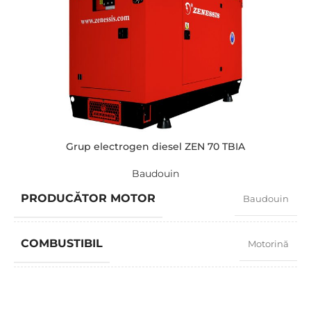
AMPERAJ
523
TENSIUNE STANDARD
400 / 230 V
PUTERE (KVA)
401 / 365
PUTERE (KW)
345 / 314
Grup electrogen diesel ZEN 70 TBIA
Baudouin
MODEL
ZEN 400 TV-A
PRODUCĂTOR MOTOR
Baudouin
BRAND
Volvo
COMBUSTIBIL
Motorină
FACTOR PUTERE
0,8