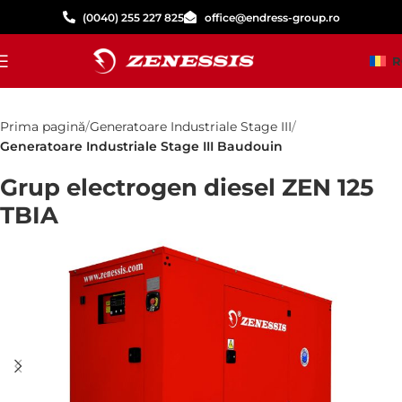
(0040) 255 227 825
office@endress-group.ro
R
Prima pagină
Generatoare Industriale Stage III
Generatoare Industriale Stage III Baudouin
Grup electrogen diesel ZEN 125
TBIA