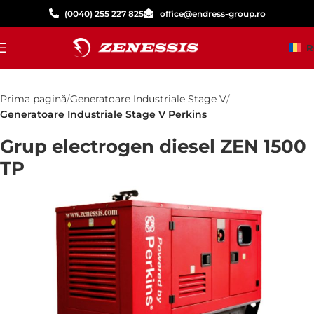
(0040) 255 227 825
office@endress-group.ro
R
Prima pagină
Generatoare Industriale Stage V
Generatoare Industriale Stage V Perkins
Grup electrogen diesel ZEN 1500
TP