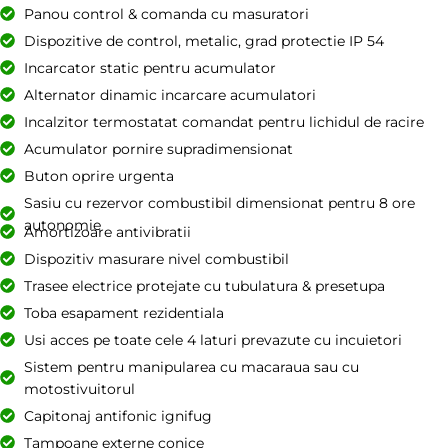
Panou control & comanda cu masuratori
BRAND
Iveco
Dispozitive de control, metalic, grad protectie IP 54
Incarcator static pentru acumulator
Alternator dinamic incarcare acumulatori
Incalzitor termostatat comandat pentru lichidul de racire
Acumulator pornire supradimensionat
Buton oprire urgenta
Sasiu cu rezervor combustibil dimensionat pentru 8 ore
autonomie
Amortizoare antivibratii
Dispozitiv masurare nivel combustibil
Trasee electrice protejate cu tubulatura & presetupa
Toba esapament rezidentiala
Usi acces pe toate cele 4 laturi prevazute cu incuietori
Sistem pentru manipularea cu macaraua sau cu
motostivuitorul
Capitonaj antifonic ignifug
Tampoane externe conice