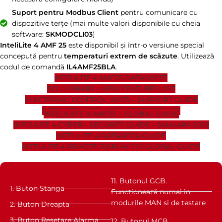
Suport pentru Modbus Client
pentru comunicare cu
dispozitive terțe (mai multe valori disponibile cu cheia
software:
SKMODCLI03
)
InteliLite 4 AMF 25
este disponibil și într-o versiune special
concepută pentru
temperaturi extrem de scăzute
. Utilizează
codul de comandă
IL4AMF25BLA
.
INTELILITE 4 AMF25 DATASHEET
ECU LIBRARY – NEW FEATURES LIST
ELECTRONIC CONTROL UNITS – SUPPORT GUIDE
INTELILITE 4 1.7.2 – NEW FEATURES LIST
INTELILISTE 4 AMF25 – GLOBAL GUIDE
INTELILITE 4 CYBER – SECURITY GUIDE – JANUARY 2022
INTELILITE 4 OPERATOR GUIDE
INTELILITE 4 REMOTE DISPLAY 1.2.1 GLOBAL GUIDE
11. Butonul GCB.
1. Buton Stanga
Funcționează numai in
modurile MAN si de testare
2. Buton Dreapta
3. Buton Resetare Alarma
12. Butonul MCB.