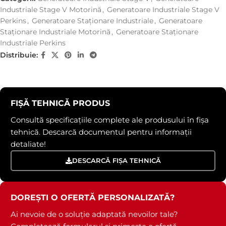
Industriale Stage V Motorină
,
Generatoare Industriale Stage V
Perkins
,
Generatoare Staționare Industriale
,
Generatoare
Staționare Industriale Motorină
,
Generatoare Staționare
Industriale Perkins
Distribuie:
FIȘĂ TEHNICĂ PRODUS
Consultă specificațiile complete ale produsului în fișa
tehnică. Descarcă documentul pentru informații
detaliate!
DESCARCĂ FIȘA TEHNICĂ
DOREȘTI O OFERTĂ PERSONALIZATĂ?
Ai nevoie de o soluție adaptată nevoilor tale?