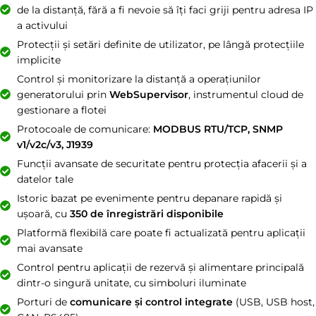
de la distanță, fără a fi nevoie să îți faci griji pentru adresa IP
a activului
Protecții și setări definite de utilizator, pe lângă protecțiile
implicite
Control și monitorizare la distanță a operațiunilor
generatorului prin
WebSupervisor
, instrumentul cloud de
gestionare a flotei
Protocoale de comunicare:
MODBUS RTU/TCP, SNMP
v1/v2c/v3, J1939
Funcții avansate de securitate pentru protecția afacerii și a
datelor tale
Istoric bazat pe evenimente pentru depanare rapidă și
ușoară, cu
350 de înregistrări disponibile
Platformă flexibilă care poate fi actualizată pentru aplicații
mai avansate
Control pentru aplicații de rezervă și alimentare principală
dintr-o singură unitate, cu simboluri iluminate
Porturi de
comunicare și control integrate
(USB, USB host,