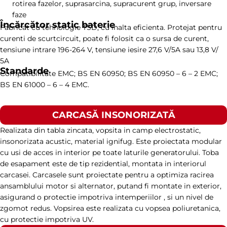
rotirea fazelor, suprasarcina, supracurent grup, inversare
faze
Încărcător static baterie
Fabricat cu tehnologie TSD, cu inalta eficienta. Protejat pentru
curenti de scurtcircuit, poate fi folosit ca o sursa de curent,
tensiune intrare 196-264 V, tensiune iesire 27,6 V/5A sau 13,8 V/
5A
Standarde
Compatibilitate EMC; BS EN 60950; BS EN 60950 – 6 – 2 EMC;
BS EN 61000 – 6 – 4 EMC.
CARCASĂ INSONORIZATĂ
Realizata din tabla zincata, vopsita in camp electrostatic,
insonorizata acustic, material ignifug. Este proiectata modular
cu usi de acces in interior pe toate laturile generatorului. Toba
de esapament este de tip rezidential, montata in interiorul
carcasei. Carcasele sunt proiectate pentru a optimiza racirea
ansamblului motor si alternator, putand fi montate in exterior,
asigurand o protectie impotriva intemperiilor , si un nivel de
zgomot redus. Vopsirea este realizata cu vopsea poliuretanica,
cu protectie impotriva UV.