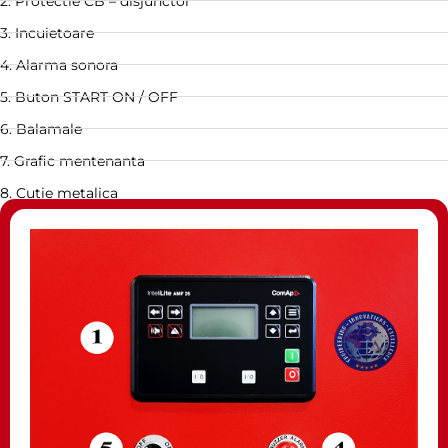
2. Protectie CB – disjunctor
3. Incuietoare
4. Alarma sonora
5. Buton START ON / OFF
6. Balamale
7. Grafic mentenanta
8. Cutie metalica