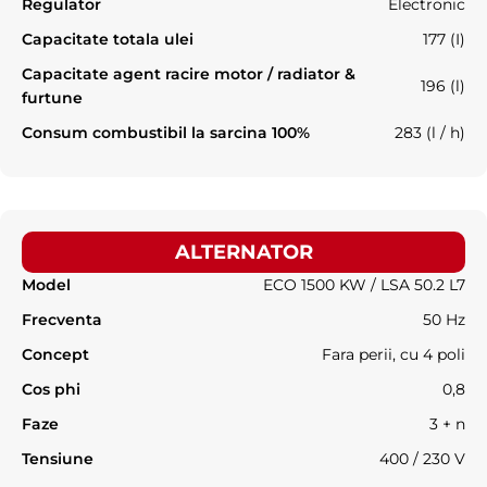
Regulator
Electronic
Capacitate totala ulei
177 (I)
Capacitate agent racire motor / radiator &
196 (l)
furtune
Consum combustibil la sarcina 100%
283 (l / h)
ALTERNATOR
Model
ECO 1500 KW / LSA 50.2 L7
Frecventa
50 Hz
Concept
Fara perii, cu 4 poli
Cos phi
0,8
Faze
3 + n
Tensiune
400 / 230 V