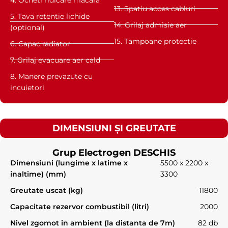
13. Spatiu acces cabluri
5. Tava retentie lichide
14. Grilaj admisie aer
(optional)
15. Tampoane protectie
6. Capac radiator
7. Grilaj evacuare aer cald
8. Manere prevazute cu
incuietori
DIMENSIUNI ȘI GREUTATE
Grup Electrogen DESCHIS
Dimensiuni (lungime x latime x
5500 x 2200 x
inaltime) (mm)
3300
Greutate uscat (kg)
11800
Capacitate rezervor combustibil (litri)
2000
Nivel zgomot in ambient (la distanta de 7m)
82 db