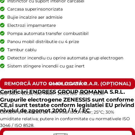
Instinctor cu suport interior carcasei
Carcasa superinsonorizata
Bujie incalzire aer admisie
Electrozi impamantare
Pompa automata transfer combustibil
Panou mobil distributie cu 4 prize
Tambur cablu
Detector incendiu cu oprire automata grup electrogen
Sistem stingere incendii cu gaz inert
REMORCĂ AUTO OMOLOGATĂ R.A.R. (OPȚIONAL)
Model: EGR 21000
Certificări ENDRESS GROUP ROMANIA S.R.L.
ISO 9001 : 2008, ISO 14001 : 2005, ISO 18001 : 2008.
Grupurile electrogene ZENESSIS sunt conforme
CE,si sunt testate conform legislatiei EU privind
nivelul de zgomot 2000 / 14 / EC
Conditii ambientale de referinta: 1000 mbar; 25ºC; 30%
umiditate relativa; putere in conformitate cu normativele ISO
3046 / ISO 8528.