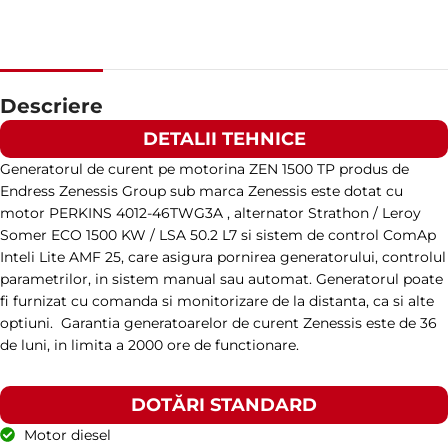
FACTOR PUTERE
0,8
TURAȚIE
1500 RPM
Descriere
DETALII TEHNICE
AMPERAJ
190
Generatorul de curent pe motorina ZEN 1500 TP produs de
Endress Zenessis Group sub marca Zenessis este dotat cu
TENSIUNE STANDARD
400 / 230 V
motor PERKINS 4012-46TWG3A , alternator Strathon / Leroy
Somer ECO 1500 KW / LSA 50.2 L7 si sistem de control ComAp
Inteli Lite AMF 25, care asigura pornirea generatorului, controlul
PUTERE (KVA)
145 / 130
parametrilor, in sistem manual sau automat. Generatorul poate
fi furnizat cu comanda si monitorizare de la distanta, ca si alte
optiuni. Garantia generatoarelor de curent Zenessis este de 36
PUTERE (KW)
116 / 105
de luni, in limita a 2000 ore de functionare.
MODEL
DOTĂRI STANDARD
ZEN 145 TI
Motor diesel