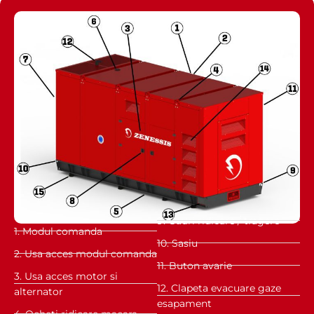
9. Gauri ridicare / tragere
1. Modul comanda
10. Sasiu
2. Usa acces modul comanda
11. Buton avarie
3. Usa acces motor si
12. Clapeta evacuare gaze
alternator
esapament
4. Ocheti ridicare macara