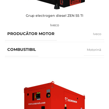
Grup electrogen diesel ZEN 55 TI
Iveco
PRODUCĂTOR MOTOR
Iveco
COMBUSTIBIL
Motorină
FACTOR PUTERE
0,8
TURAȚIE
1500 RPM
AMPERAJ
72,5