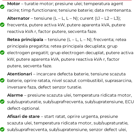
Motor
– turatie motor; presiune ulei; temperatura agent
racire; timp functionare; tensiune baterie; data mentenanta.
Alternator
– tensiune (L – L, L – N); curent (L1 – L2 – L3);
frecventa, putere activa kW, putere aparenta kVA, putere
reactiva kVA r, factor putere, secventa faze.
Retea principala
– tensiune (L – L, L – N); frecventa; retea
principala pregatita; retea principala decuplata; grup
electrogen pregatit; grup electrogen decuplat, putere activa
kW, putere aparenta kVA, putere reactiva kVA r, factor
putere, secventa faze.
Atentionari
– incarcare defecta baterie, tensiune scazuta
baterie, oprire ratata, nivel scazut combustibil, suprasarcina,
inversare faza, defect senzor turatie.
Alarme
– presiune scazuta ulei, temperatura ridicata motor,
sub/supraturatie, sub/suprafrecventa, sub/supratensiune, ECU
defect-optional.
Afisari de stare
– start ratat, oprire urgenta, presiune
scazuta ulei, temperatura ridicata motor, sub/supraturatie,
sub/suprafrecventa, sub/supratensiune, senzor defect ulei,