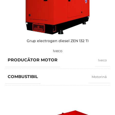
TENSIUNE STANDARD
400 / 230 V
PUTERE (KVA)
55 / 50
PUTERE (KW)
44 / 40
Grup electrogen diesel ZEN 132 TI
Iveco
MODEL
ZEN 55 TI
PRODUCĂTOR MOTOR
Iveco
BRAND
Iveco
COMBUSTIBIL
Motorină
FACTOR PUTERE
0,8
TURAȚIE
1500 RPM