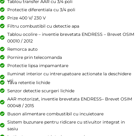
Tablou transfer AAR cu 3/4 poli
Protectie diferentiala cu 3/4 poli
Prize 400 V/ 230 V
Filtru combustibil cu detectie apa
Tablou ocolire – inventie brevetata ENDRESS – Brevet OSIM
00010 / 2012
Remorca auto
Pornire prin telecomanda
Protectie lipsa impamantare
Iluminat interior cu intrerupatoare actionate la deschidere
usi
Tava retentie lichide
Senzor detectie scurgeri lichide
AAR motorizat, inventie brevetata ENDRESS– Brevet OSIM
00048 / 2015
Buson alimentare combustibil cu incuietoare
Sistem buzunare pentru ridicare cu stivuitor integrat in
sasiu