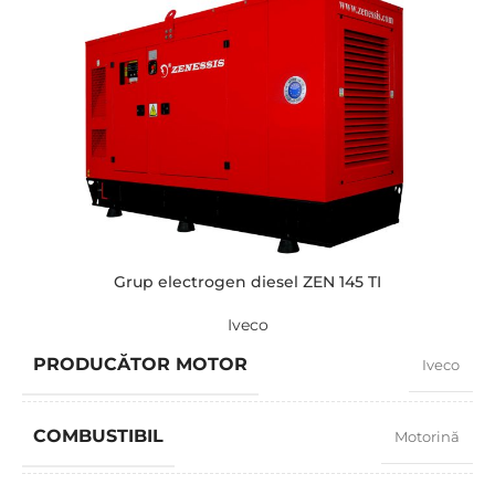
AMPERAJ
171
TENSIUNE STANDARD
400 / 230 V
PUTERE (KVA)
132 / 118
PUTERE (KW)
105 / 95
Grup electrogen diesel ZEN 145 TI
Iveco
MODEL
ZEN 132 TI
PRODUCĂTOR MOTOR
Iveco
BRAND
Iveco
COMBUSTIBIL
Motorină