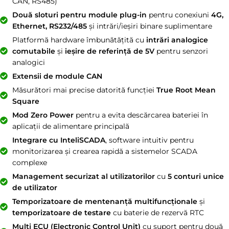
CAN, RS485)
Două sloturi pentru module plug-in
pentru conexiuni
4G,
Ethernet, RS232/485
și intrări/ieșiri binare suplimentare
Platformă hardware îmbunătățită cu
intrări analogice
comutabile
și
ieșire de referință de 5V
pentru senzori
analogici
Extensii de module CAN
Măsurători mai precise datorită funcției
True Root Mean
Square
Mod Zero Power
pentru a evita descărcarea bateriei în
aplicații de alimentare principală
Integrare cu InteliSCADA
, software intuitiv pentru
monitorizarea și crearea rapidă a sistemelor SCADA
complexe
Management securizat al utilizatorilor
cu
5 conturi unice
de utilizator
Temporizatoare de mentenanță multifuncționale
și
temporizatoare de testare
cu baterie de rezervă RTC
Multi ECU (Electronic Control Unit)
cu suport pentru două