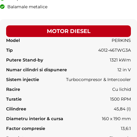
Balamale metalice
MOTOR DIESEL
Model
PERKINS
Tip
4012-46TWG3A
Putere Stand-by
1321 kWm
Numar cilindri si dispunere
12 in V
Sistem injectie
Turbocompresor & Intercooler
Racire
Cu lichid
Turatie
1500 RPM
Cilindree
45,84 (I)
Diametru interior & cursa
160 x 190 mm
Factor compresie
13,6:1