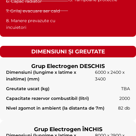
6. Capac radiator
7. Grilaj evacuare aer cald
8. Manere prevazute cu
incuietori
DIMENSIUNI ȘI GREUTATE
Grup Electrogen DESCHIS
Dimensiuni (lungime x latime x
6000 x 2400 x
inaltime) (mm)
3400
Greutate uscat (kg)
TBA
Capacitate rezervor combustibil (litri)
2000
Nivel zgomot in ambient (la distanta de 7m)
82 db
Grup Electrogen ÎNCHIS
Dimensiuni (lungime x latime x
8000 x 2900 x