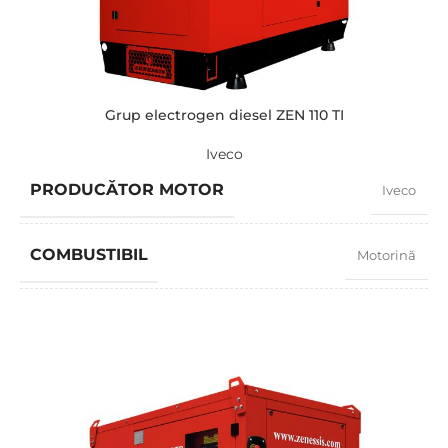
PUTERE (KVA)
13 / 11,7
PUTERE (KW)
11,7 / 10,5
Grup electrogen diesel ZEN 110 TI
Iveco
MODEL
ZEN 13 MP
PRODUCĂTOR MOTOR
Iveco
BRAND
Perkins
COMBUSTIBIL
Motorină
FACTOR PUTERE
0,8
TURAȚIE
1500 RPM