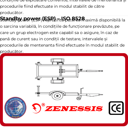
procedurile fiind efectuate in modul stabilit de către
producător.
Standby power (ESP) – ISO 8528
Standby power (ESP) reprezinta puterea maximă disponibilă la
o sarcina variabilă, în condițiile de funcționare prevăzute, pe
care un grup electrogen este capabil sa o asigure, în caz de
pană de curent sau in condiții de testare, intervalele și
procedurile de mentenanta fiind efectuate în modul stabilit de
producător.