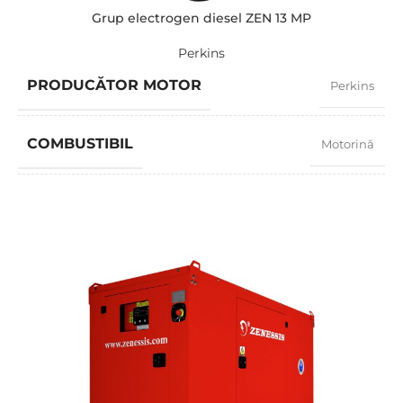
Grup electrogen diesel ZEN 13 MP
Perkins
PRODUCĂTOR MOTOR
Perkins
COMBUSTIBIL
Motorină
FACTOR PUTERE
0,8
TURAȚIE
1500 RPM
AMPERAJ
50
TENSIUNE STANDARD
400 / 230 V