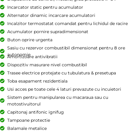
Incarcator static pentru acumulator
Alternator dinamic incarcare acumulatori
Incalzitor termostatat comandat pentru lichidul de racire
Acumulator pornire supradimensionat
Buton oprire urgenta
Sasiu cu rezervor combustibil dimensionat pentru 8 ore
autonomie
Amortizoare antivibratii
Dispozitiv masurare nivel combustibil
Trasee electrice protejate cu tubulatura & presetupa
Toba esapament rezidentiala
Usi acces pe toate cele 4 laturi prevazute cu incuietori
Sistem pentru manipularea cu macaraua sau cu
motostivuitorul
Capitonaj antifonic ignifug
Tampoane protectie
Balamale metalice