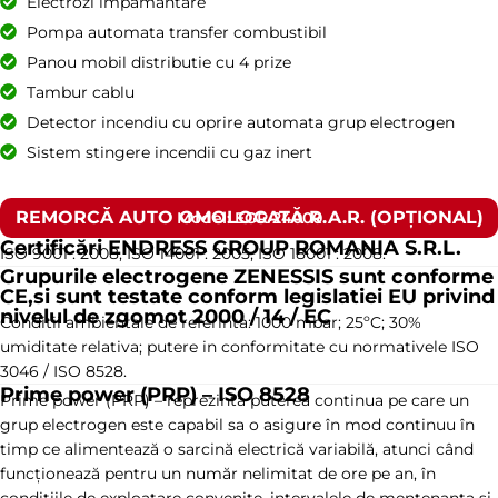
Electrozi impamantare
Pompa automata transfer combustibil
Panou mobil distributie cu 4 prize
Tambur cablu
Detector incendiu cu oprire automata grup electrogen
Sistem stingere incendii cu gaz inert
REMORCĂ AUTO OMOLOGATĂ R.A.R. (OPȚIONAL)
Model: EGR 24000
Certificări ENDRESS GROUP ROMANIA S.R.L.
ISO 9001 : 2008, ISO 14001 : 2005, ISO 18001 : 2008.
Grupurile electrogene ZENESSIS sunt conforme
CE,si sunt testate conform legislatiei EU privind
nivelul de zgomot 2000 / 14 / EC
Conditii ambientale de referinta: 1000 mbar; 25ºC; 30%
umiditate relativa; putere in conformitate cu normativele ISO
3046 / ISO 8528.
Prime power (PRP) – ISO 8528
Prime power (PRP) – reprezinta puterea continua pe care un
grup electrogen este capabil sa o asigure în mod continuu în
timp ce alimentează o sarcină electrică variabilă, atunci când
funcționează pentru un număr nelimitat de ore pe an, în
condițiile de exploatare convenite, intervalele de mentenanta și