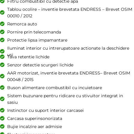
Filtru combustibil cu detectie apa
Tablou ocolire – inventie brevetata ENDRESS – Brevet OSIM
00010 / 2012
Remorca auto
Pornire prin telecomanda
Protectie lipsa impamantare
Iluminat interior cu intrerupatoare actionate la deschidere
usi
Tava retentie lichide
Senzor detectie scurgeri lichide
AAR motorizat, inventie brevetata ENDRESS– Brevet OSIM
00048 / 2015
Buson alimentare combustibil cu incuietoare
Sistem buzunare pentru ridicare cu stivuitor integrat in
sasiu
Instinctor cu suport interior carcasei
Carcasa superinsonorizata
Bujie incalzire aer admisie