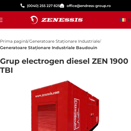
(0040) 255 227 825
office@endress-group.ro
R
Prima pagină
Generatoare Staționare Industriale
Generatoare Staționare Industriale Baudouin
Grup electrogen diesel ZEN 1900
TBI