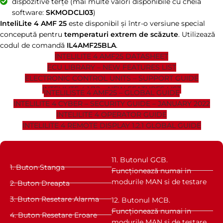
dispozitive terțe (mai multe valori disponibile cu cheia
software:
SKMODCLI03
)
InteliLite 4 AMF 25
este disponibil și într-o versiune special
concepută pentru
temperaturi extrem de scăzute
. Utilizează
codul de comandă
IL4AMF25BLA
.
INTELILITE 4 AMF25 DATASHEET
ECU LIBRARY – NEW FEATURES LIST
ELECTRONIC CONTROL UNITS – SUPPORT GUIDE
INTELILITE 4 1.7.2 – NEW FEATURES LIST
INTELILISTE 4 AMF25 – GLOBAL GUIDE
INTELILITE 4 CYBER – SECURITY GUIDE – JANUARY 2022
INTELILITE 4 OPERATOR GUIDE
INTELILITE 4 REMOTE DISPLAY 1.2.1 GLOBAL GUIDE
11. Butonul GCB.
1. Buton Stanga
Funcționează numai in
modurile MAN si de testare
2. Buton Dreapta
3. Buton Resetare Alarma
12. Butonul MCB.
Funcționează numai in
4. Buton Resetare Eroare
modurile MAN si de testare