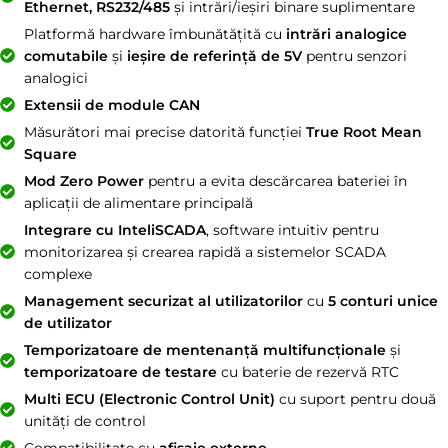
Ethernet, RS232/485
și intrări/ieșiri binare suplimentare
Platformă hardware îmbunătățită cu
intrări analogice
comutabile
și
ieșire de referință de 5V
pentru senzori
analogici
Extensii de module CAN
Măsurători mai precise datorită funcției
True Root Mean
Square
Mod Zero Power
pentru a evita descărcarea bateriei în
aplicații de alimentare principală
Integrare cu InteliSCADA
, software intuitiv pentru
monitorizarea și crearea rapidă a sistemelor SCADA
complexe
Management securizat al utilizatorilor
cu
5 conturi unice
de utilizator
Temporizatoare de mentenanță multifuncționale
și
temporizatoare de testare
cu baterie de rezervă RTC
Multi ECU (Electronic Control Unit)
cu suport pentru două
unități de control
Compatibilitate cu
afișaje externe