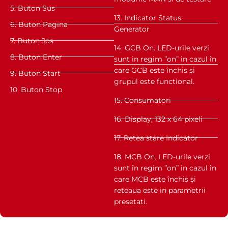
5. Buton Sus
13. Indicator Status
6. Buton Pagina
Generator
7. Buton Jos
14. GCB On. LED-urile verzi
8. Buton Enter
sunt in regim ”on” in cazul în
care GCB este închis și
9. Buton Start
grupul este functional.
10. Buton Stop
15. Consumatori
16. Display, 132 x 64 pixeli
17. Retea stare Indicator
18. MCB On. LED-urile verzi
sunt în regim ”on” in cazul în
care MCB este închis și
rețeaua este in parametrii
presetati.