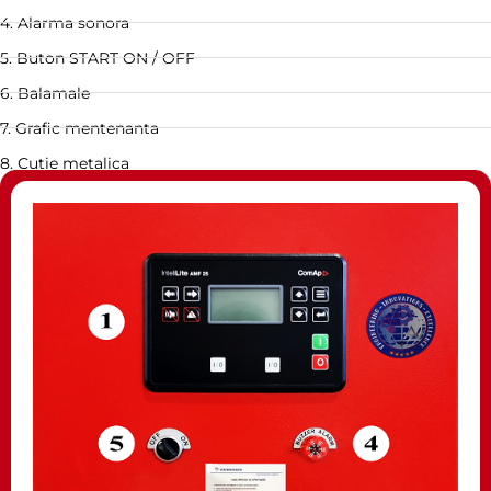
4. Alarma sonora
5. Buton START ON / OFF
6. Balamale
7. Grafic mentenanta
8. Cutie metalica