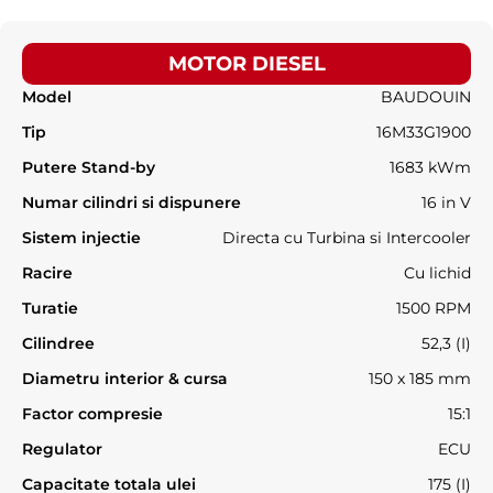
MOTOR DIESEL
Model
BAUDOUIN
Tip
16M33G1900
Putere Stand-by
1683 kWm
Numar cilindri si dispunere
16 in V
Sistem injectie
Directa cu Turbina si Intercooler
Racire
Cu lichid
Turatie
1500 RPM
Cilindree
52,3 (I)
Diametru interior & cursa
150 x 185 mm
Factor compresie
15:1
Regulator
ECU
Capacitate totala ulei
175 (I)