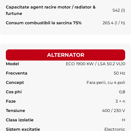
Capacitate agent racire motor / radiator &
542 (l)
furtune
Consum combustibil la sarcina 75%
265.4 (l / h)
ALTERNATOR
Model
ECO 1900 KW / LSA 50.2 VL10
Frecventa
50 Hz
Concept
Fara perii, cu 4 poli
Cos phi
0,8
Faze
3 + n
Tensiune
400 / 230 V
Clasa izolatie
H
Sistem excitatie
Electronic