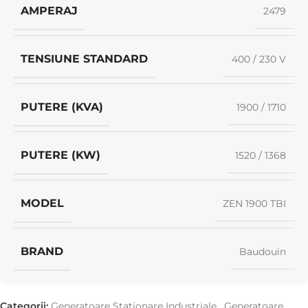
AMPERAJ
2479
TENSIUNE STANDARD
400 / 230 V
PUTERE (KVA)
1900 / 1710
PUTERE (KW)
1520 / 1368
MODEL
ZEN 1900 TBI
BRAND
Baudouin
Categorii:
Generatoare Staționare Industriale
,
Generatoare