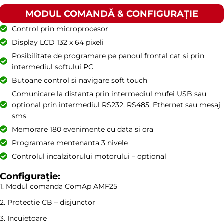
MODUL COMANDĂ & CONFIGURAȚIE
Control prin microprocesor
Display LCD 132 x 64 pixeli
Posibilitate de programare pe panoul frontal cat si prin
intermediul softului PC
Butoane control si navigare soft touch
Comunicare la distanta prin intermediul mufei USB sau
optional prin intermediul RS232, RS485, Ethernet sau mesaj
sms
Memorare 180 evenimente cu data si ora
Programare mentenanta 3 nivele
Controlul incalzitorului motorului – optional
Configurație:
1. Modul comanda ComAp AMF25
2. Protectie CB – disjunctor
3. Incuietoare