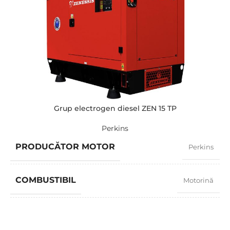
AMPERAJ
145
TENSIUNE STANDARD
400 / 230 V
PUTERE (KVA)
110 / 100
PUTERE (KW)
88 / 80
Grup electrogen diesel ZEN 15 TP
Perkins
MODEL
ZEN 110 TI
PRODUCĂTOR MOTOR
Perkins
BRAND
Iveco
COMBUSTIBIL
Motorină
FACTOR PUTERE
0,8