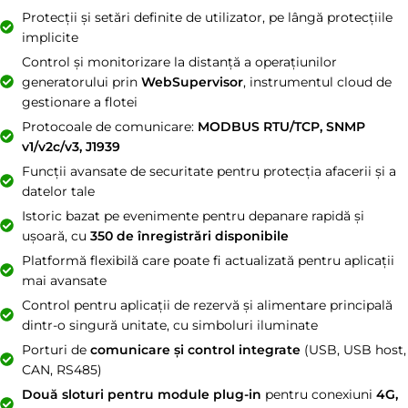
Protecții și setări definite de utilizator, pe lângă protecțiile
implicite
Control și monitorizare la distanță a operațiunilor
generatorului prin
WebSupervisor
, instrumentul cloud de
gestionare a flotei
Protocoale de comunicare:
MODBUS RTU/TCP, SNMP
v1/v2c/v3, J1939
Funcții avansate de securitate pentru protecția afacerii și a
datelor tale
Istoric bazat pe evenimente pentru depanare rapidă și
ușoară, cu
350 de înregistrări disponibile
Platformă flexibilă care poate fi actualizată pentru aplicații
mai avansate
Control pentru aplicații de rezervă și alimentare principală
dintr-o singură unitate, cu simboluri iluminate
Porturi de
comunicare și control integrate
(USB, USB host,
CAN, RS485)
Două sloturi pentru module plug-in
pentru conexiuni
4G,