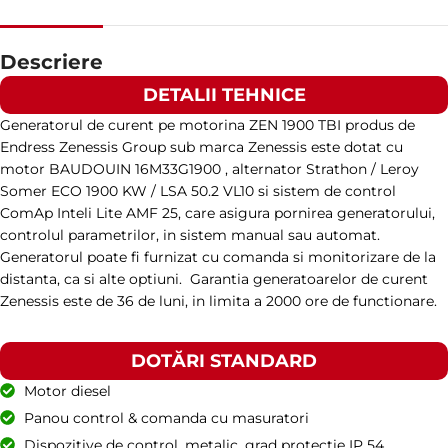
TURAȚIE
1500 RPM
Descriere
DETALII TEHNICE
AMPERAJ
19
Generatorul de curent pe motorina ZEN 1900 TBI produs de
Endress Zenessis Group sub marca Zenessis este dotat cu
TENSIUNE STANDARD
400 / 230 V
motor BAUDOUIN 16M33G1900 , alternator Strathon / Leroy
Somer ECO 1900 KW / LSA 50.2 VL10 si sistem de control
ComAp Inteli Lite AMF 25, care asigura pornirea generatorului,
PUTERE (KVA)
15 / 13,5
controlul parametrilor, in sistem manual sau automat.
Generatorul poate fi furnizat cu comanda si monitorizare de la
distanta, ca si alte optiuni. Garantia generatoarelor de curent
PUTERE (KW)
12 /10,8
Zenessis este de 36 de luni, in limita a 2000 ore de functionare.
MODEL
DOTĂRI STANDARD
ZEN 15 TP
Motor diesel
Panou control & comanda cu masuratori
BRAND
Perkins
Dispozitive de control, metalic, grad protectie IP 54