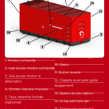
9. Gauri ridicare / tragere
1. Modul comanda
10. Sasiu
2. Usa acces modul comanda
11. Buton avarie
3. Usa acces motor si
12. Clapeta evacuare gaze
alternator
esapament
4. Ocheti ridicare macara
13. Spatiu acces cabluri
5. Tava retentie lichide
14. Grilaj admisie aer
(optional)
15. Tampoane protectie