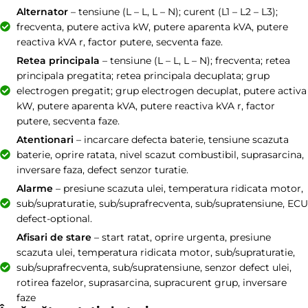
Alternator
– tensiune (L – L, L – N); curent (L1 – L2 – L3);
frecventa, putere activa kW, putere aparenta kVA, putere
reactiva kVA r, factor putere, secventa faze.
Retea principala
– tensiune (L – L, L – N); frecventa; retea
principala pregatita; retea principala decuplata; grup
electrogen pregatit; grup electrogen decuplat, putere activa
kW, putere aparenta kVA, putere reactiva kVA r, factor
putere, secventa faze.
Atentionari
– incarcare defecta baterie, tensiune scazuta
baterie, oprire ratata, nivel scazut combustibil, suprasarcina,
inversare faza, defect senzor turatie.
Alarme
– presiune scazuta ulei, temperatura ridicata motor,
sub/supraturatie, sub/suprafrecventa, sub/supratensiune, ECU
defect-optional.
Afisari de stare
– start ratat, oprire urgenta, presiune
scazuta ulei, temperatura ridicata motor, sub/supraturatie,
sub/suprafrecventa, sub/supratensiune, senzor defect ulei,
rotirea fazelor, suprasarcina, supracurent grup, inversare
faze