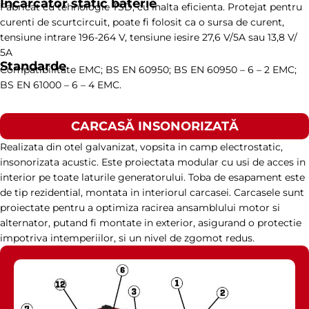
Încărcător static baterie
Fabricat cu tehnologie TSD, cu inalta eficienta. Protejat pentru
curenti de scurtcircuit, poate fi folosit ca o sursa de curent,
tensiune intrare 196-264 V, tensiune iesire 27,6 V/5A sau 13,8 V/
5A
Standarde
Compatibilitate EMC; BS EN 60950; BS EN 60950 – 6 – 2 EMC;
BS EN 61000 – 6 – 4 EMC.
CARCASĂ INSONORIZATĂ
Realizata din otel galvanizat, vopsita in camp electrostatic,
insonorizata acustic. Este proiectata modular cu usi de acces in
interior pe toate laturile generatorului. Toba de esapament este
de tip rezidential, montata in interiorul carcasei. Carcasele sunt
proiectate pentru a optimiza racirea ansamblului motor si
alternator, putand fi montate in exterior, asigurand o protectie
impotriva intemperiilor, si un nivel de zgomot redus.