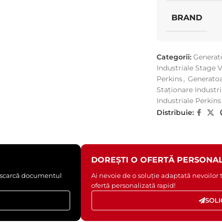
BRAND
Categorii:
Generato
Industriale Stage 
Perkins
,
Generatoa
Staționare Industr
Industriale Perkins
Distribuie:
DOREȘTI O OFERTĂ PERSONAL
 Descarcă documentul
Ai nevoie de o soluție adaptată nevoilor
ofertă personalizată rapid!
SOLI