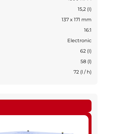
15,2 (I)
137 x 171 mm
16:1
Electronic
62 (I)
58 (l)
72 (l / h)