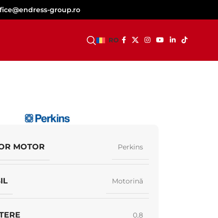
ffice@endress-group.ro
DEVINO DEALER
RO
OR MOTOR
Perkins
IL
Motorină
TERE
0,8