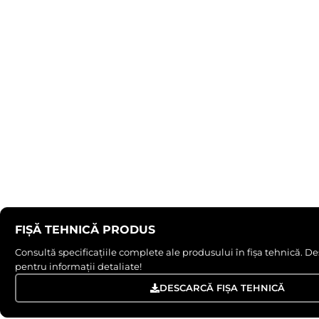
FIȘĂ TEHNICĂ PRODUS
Consultă specificațiile complete ale produsului în fișa tehnică.
pentru informații detaliate!
DESCARCĂ FIȘA TEHNICĂ