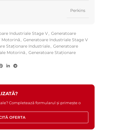
Perkins
are Industriale Stage V
,
Generatoare
V Motorină
,
Generatoare Industriale Stage V
re Staționare Industriale
,
Generatoare
iale Motorină
,
Generatoare Staționare
IZATĂ?
 tale? Completează formularul și primește o
CITĂ OFERTA