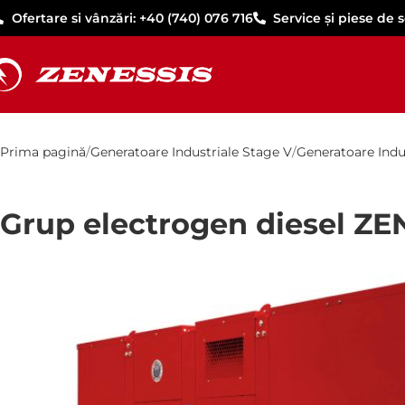
Ofertare si vânzări: +40 (740) 076 716
Service și piese de 
Prima pagină
Generatoare Industriale Stage V
Generatoare Indu
Grup electrogen diesel ZE