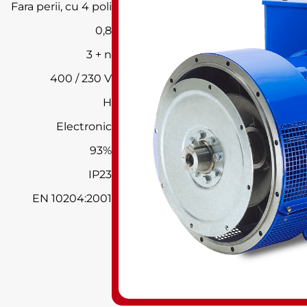
Fara perii, cu 4 poli
0,8
3 + n
400 / 230 V
H
Electronic
93%
IP23
EN 10204:2001