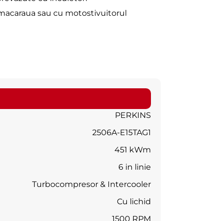
macaraua sau cu motostivuitorul
PERKINS
2506A-E15TAG1
451 kWm
6 in linie
Turbocompresor & Intercooler
Cu lichid
1500 RPM