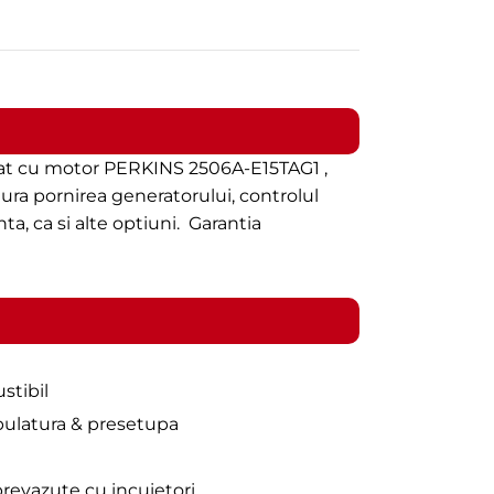
at cu motor PERKINS 2506A-E15TAG1 ,
ura pornirea generatorului, controlul
a, ca si alte optiuni. Garantia
stibil
ubulatura & presetupa
prevazute cu incuietori