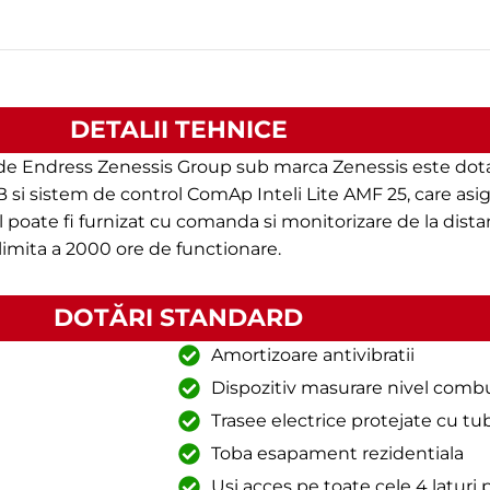
DETALII TEHNICE
de Endress Zenessis Group sub marca Zenessis este dot
si sistem de control ComAp Inteli Lite AMF 25, care asig
oate fi furnizat cu comanda si monitorizare de la distant
limita a 2000 ore de functionare.
DOTĂRI STANDARD
Amortizoare antivibratii
Dispozitiv masurare nivel combu
Trasee electrice protejate cu t
Toba esapament rezidentiala
Usi acces pe toate cele 4 laturi 