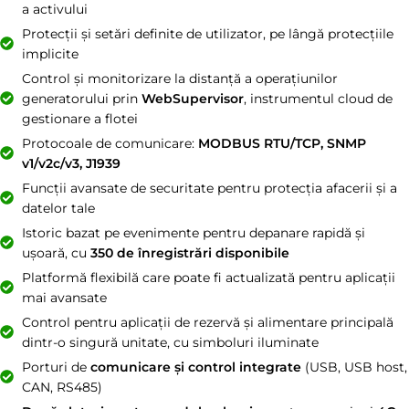
a activului
Protecții și setări definite de utilizator, pe lângă protecțiile
implicite
Control și monitorizare la distanță a operațiunilor
generatorului prin
WebSupervisor
, instrumentul cloud de
gestionare a flotei
Protocoale de comunicare:
MODBUS RTU/TCP, SNMP
v1/v2c/v3, J1939
Funcții avansate de securitate pentru protecția afacerii și a
datelor tale
Istoric bazat pe evenimente pentru depanare rapidă și
ușoară, cu
350 de înregistrări disponibile
Platformă flexibilă care poate fi actualizată pentru aplicații
mai avansate
Control pentru aplicații de rezervă și alimentare principală
dintr-o singură unitate, cu simboluri iluminate
Porturi de
comunicare și control integrate
(USB, USB host,
CAN, RS485)