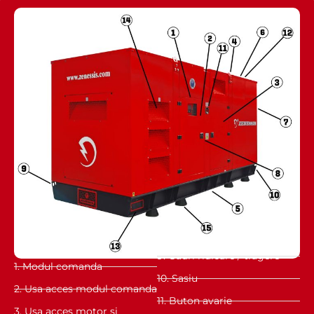
9. Gauri ridicare / tragere
1. Modul comanda
10. Sasiu
2. Usa acces modul comanda
11. Buton avarie
3. Usa acces motor si