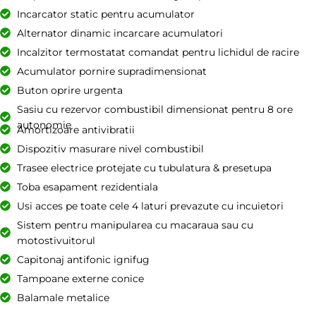
Incarcator static pentru acumulator
Alternator dinamic incarcare acumulatori
Incalzitor termostatat comandat pentru lichidul de racire
Acumulator pornire supradimensionat
Buton oprire urgenta
Sasiu cu rezervor combustibil dimensionat pentru 8 ore
autonomie
Amortizoare antivibratii
Dispozitiv masurare nivel combustibil
Trasee electrice protejate cu tubulatura & presetupa
Toba esapament rezidentiala
Usi acces pe toate cele 4 laturi prevazute cu incuietori
Sistem pentru manipularea cu macaraua sau cu
motostivuitorul
Capitonaj antifonic ignifug
Tampoane externe conice
Balamale metalice