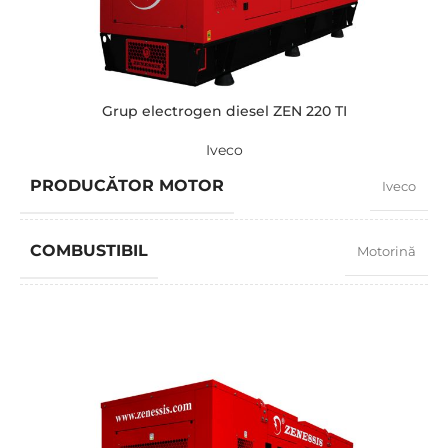
PUTERE (KVA)
90 / 80
PUTERE (KW)
72 / 65
Grup electrogen diesel ZEN 220 TI
Iveco
MODEL
ZEN 90 TI
PRODUCĂTOR MOTOR
Iveco
BRAND
Iveco
COMBUSTIBIL
Motorină
FACTOR PUTERE
0,8
TURAȚIE
1500 RPM
AMPERAJ
290