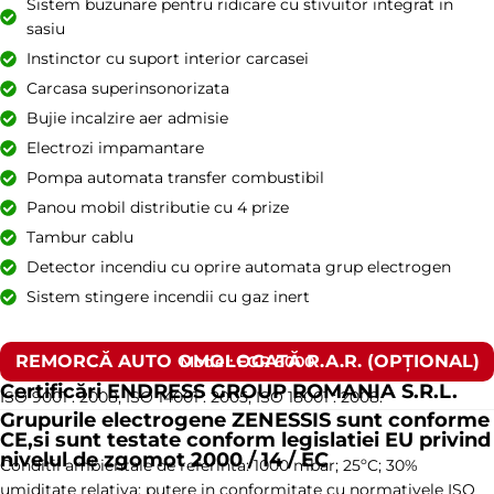
Sistem buzunare pentru ridicare cu stivuitor integrat in
sasiu
Instinctor cu suport interior carcasei
Carcasa superinsonorizata
Bujie incalzire aer admisie
Electrozi impamantare
Pompa automata transfer combustibil
Panou mobil distributie cu 4 prize
Tambur cablu
Detector incendiu cu oprire automata grup electrogen
Sistem stingere incendii cu gaz inert
REMORCĂ AUTO OMOLOGATĂ R.A.R. (OPȚIONAL)
Model: EGR 6000
Certificări ENDRESS GROUP ROMANIA S.R.L.
ISO 9001 : 2008, ISO 14001 : 2005, ISO 18001 : 2008.
Grupurile electrogene ZENESSIS sunt conforme
CE,si sunt testate conform legislatiei EU privind
nivelul de zgomot 2000 / 14 / EC
Conditii ambientale de referinta: 1000 mbar; 25ºC; 30%
umiditate relativa; putere in conformitate cu normativele ISO