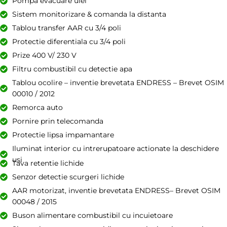
Pompa evacuare ulei
Sistem monitorizare & comanda la distanta
Tablou transfer AAR cu 3/4 poli
Protectie diferentiala cu 3/4 poli
Prize 400 V/ 230 V
Filtru combustibil cu detectie apa
Tablou ocolire – inventie brevetata ENDRESS – Brevet OSIM
00010 / 2012
Remorca auto
Pornire prin telecomanda
Protectie lipsa impamantare
Iluminat interior cu intrerupatoare actionate la deschidere
usi
Tava retentie lichide
Senzor detectie scurgeri lichide
AAR motorizat, inventie brevetata ENDRESS– Brevet OSIM
00048 / 2015
Buson alimentare combustibil cu incuietoare