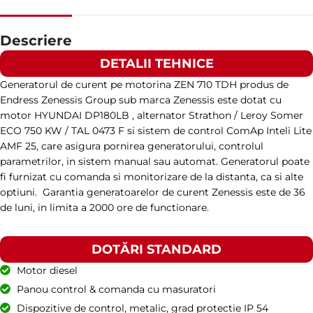
TURAȚIE
1500 RPM
Descriere
DETALII TEHNICE
AMPERAJ
430
Generatorul de curent pe motorina ZEN 710 TDH produs de
Endress Zenessis Group sub marca Zenessis este dotat cu
TENSIUNE STANDARD
400 / 230 V
motor HYUNDAI DP180LB , alternator Strathon / Leroy Somer
ECO 750 KW / TAL 0473 F si sistem de control ComAp Inteli Lite
AMF 25, care asigura pornirea generatorului, controlul
PUTERE (KVA)
330 / 297
parametrilor, in sistem manual sau automat. Generatorul poate
fi furnizat cu comanda si monitorizare de la distanta, ca si alte
optiuni. Garantia generatoarelor de curent Zenessis este de 36
PUTERE (KW)
264 / 237
de luni, in limita a 2000 ore de functionare.
MODEL
DOTĂRI STANDARD
ZEN 330 TI
Motor diesel
Panou control & comanda cu masuratori
BRAND
Iveco
Dispozitive de control, metalic, grad protectie IP 54