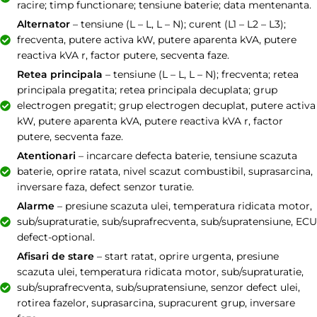
racire; timp functionare; tensiune baterie; data mentenanta.
Alternator
– tensiune (L – L, L – N); curent (L1 – L2 – L3);
frecventa, putere activa kW, putere aparenta kVA, putere
reactiva kVA r, factor putere, secventa faze.
Retea principala
– tensiune (L – L, L – N); frecventa; retea
principala pregatita; retea principala decuplata; grup
electrogen pregatit; grup electrogen decuplat, putere activa
kW, putere aparenta kVA, putere reactiva kVA r, factor
putere, secventa faze.
Atentionari
– incarcare defecta baterie, tensiune scazuta
baterie, oprire ratata, nivel scazut combustibil, suprasarcina,
inversare faza, defect senzor turatie.
Alarme
– presiune scazuta ulei, temperatura ridicata motor,
sub/supraturatie, sub/suprafrecventa, sub/supratensiune, ECU
defect-optional.
Afisari de stare
– start ratat, oprire urgenta, presiune
scazuta ulei, temperatura ridicata motor, sub/supraturatie,
sub/suprafrecventa, sub/supratensiune, senzor defect ulei,
rotirea fazelor, suprasarcina, supracurent grup, inversare