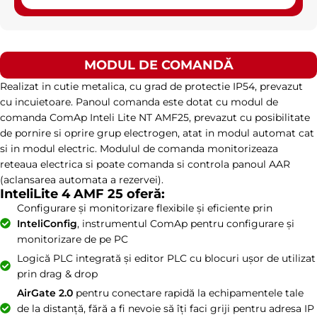
MODUL DE COMANDĂ
Realizat in cutie metalica, cu grad de protectie IP54, prevazut
cu incuietoare. Panoul comanda este dotat cu modul de
comanda ComAp Inteli Lite NT AMF25, prevazut cu posibilitate
de pornire si oprire grup electrogen, atat in modul automat cat
si in modul electric. Modulul de comanda monitorizeaza
reteaua electrica si poate comanda si controla panoul AAR
(aclansarea automata a rezervei).
InteliLite 4 AMF 25 oferă:
Configurare și monitorizare flexibile și eficiente prin
InteliConfig
, instrumentul ComAp pentru configurare și
monitorizare de pe PC
Logică PLC integrată și editor PLC cu blocuri ușor de utilizat
prin drag & drop
AirGate 2.0
pentru conectare rapidă la echipamentele tale
de la distanță, fără a fi nevoie să îți faci griji pentru adresa IP