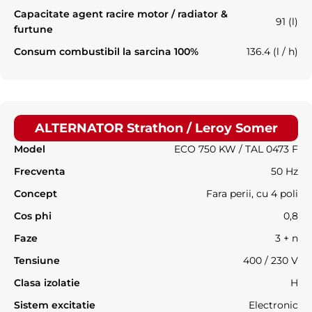
Capacitate agent racire motor / radiator &
91 (l)
furtune
Consum combustibil la sarcina 100%
136.4 (l / h)
ALTERNATOR Strathon / Leroy Somer
Model
ECO 750 KW / TAL 0473 F
Frecventa
50 Hz
Concept
Fara perii, cu 4 poli
Cos phi
0,8
Faze
3 + n
Tensiune
400 / 230 V
Clasa izolatie
H
Sistem excitatie
Electronic