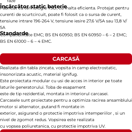
faze
Încărcător static baterie
Fabricat cu tehnologie TSD, cu inalta eficienta. Protejat pentru
curenti de scurtcircuit, poate fi folosit ca o sursa de curent,
tensiune intrare 196-264 V, tensiune iesire 27,6 V/5A sau 13,8 V/
5A
Standarde
Compatibilitate EMC; BS EN 60950; BS EN 60950 – 6 – 2 EMC;
BS EN 61000 – 6 – 4 EMC.
CARCASĂ
Realizata din tabla zincata, vopsita in camp electrostatic,
insonorizata acustic, material ignifug.
Este proiectata modular cu usi de acces in interior pe toate
laturile generatorului. Toba de esapament
este de tip rezidential, montata in interiorul carcasei.
Carcasele sunt proiectate pentru a optimiza racirea ansamblului
motor si alternator, putand fi montate in
exterior, asigurand o protectie impotriva intemperiilor , si un
nivel de zgomot redus. Vopsirea este realizata
cu vopsea poliuretanica, cu protectie impotriva UV.