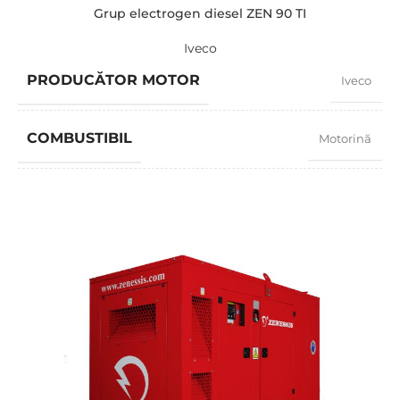
Grup electrogen diesel ZEN 90 TI
Iveco
PRODUCĂTOR MOTOR
Iveco
COMBUSTIBIL
Motorină
FACTOR PUTERE
0,8
TURAȚIE
1500 RPM
AMPERAJ
116
TENSIUNE STANDARD
400 / 230 V