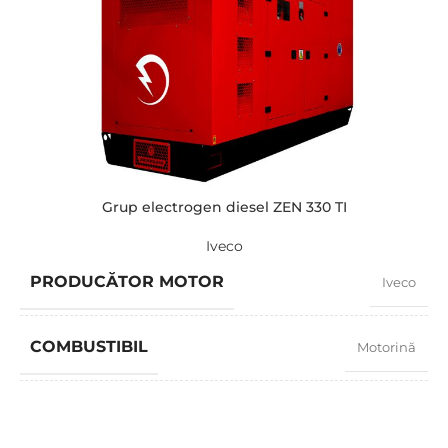
TENSIUNE STANDARD
400 / 230 V
PUTERE (KVA)
220 / 200
PUTERE (KW)
175 / 160
Grup electrogen diesel ZEN 330 TI
Iveco
MODEL
ZEN 220 TI
PRODUCĂTOR MOTOR
Iveco
BRAND
Iveco
COMBUSTIBIL
Motorină
FACTOR PUTERE
0,8