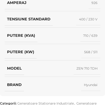
AMPERAJ
926
TENSIUNE STANDARD
400 / 230 V
PUTERE (KVA)
710 / 639
PUTERE (KW)
568 / 511
MODEL
ZEN 710 TDH
BRAND
Hyundai
Categorii:
Generatoare Staționare Industriale
,
Generatoare