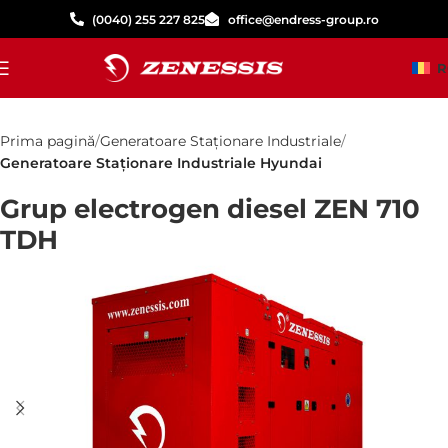
(0040) 255 227 825
office@endress-group.ro
R
Prima pagină
Generatoare Staționare Industriale
Generatoare Staționare Industriale Hyundai
Grup electrogen diesel ZEN 710
TDH