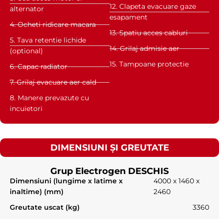
12. Clapeta evacuare gaze
alternator
esapament
4. Ocheti ridicare macara
13. Spatiu acces cabluri
5. Tava retentie lichide
14. Grilaj admisie aer
(optional)
15. Tampoane protectie
6. Capac radiator
7. Grilaj evacuare aer cald
8. Manere prevazute cu
incuietori
DIMENSIUNI ȘI GREUTATE
Grup Electrogen DESCHIS
Dimensiuni (lungime x latime x
4000 x 1460 x
inaltime) (mm)
2460
Greutate uscat (kg)
3360