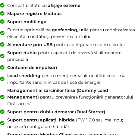
Compatibilitate cu
afișaje externe
Mapare registre Modbus
Suport multilingv
Funcție opțională de
geofencing
, utilă pentru monitorizarea
eficientă a unității și prevenirea furtului
Alimentare prin USB
pentru configurarea controlerului
Suport dublu
pentru aplicații de rezervă și alimentare
principală
Contoare de impulsuri
Load shedding
pentru menținerea alimentării celor mai
importante sarcini în caz de lipsă de energie
Management al sarcinilor false (Dummy Load
Management)
pentru prevenirea funcționării generatorului
fără sarcină
Suport pentru dublu demaror (Dual Starter)
Suport pentru aplicații hibride
(FW 1.6.0 sau mai nou;
necesară configurare hibridă)
Suport pentru Modbus Client
pentru comunicare cu