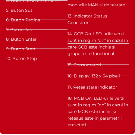
4. Buton Resetare Eroare
modurile MAN si de testare
5. Buton Sus
13. Indicator Status
6. Buton Pagina
Generator
7. Buton Jos
14. GCB On. LED-urile verzi
8. Buton Enter
sunt in regim ”on” in cazul în
care GCB este închis și
9. Buton Start
grupul este functional.
10. Buton Stop
15. Consumatori
16. Display, 132 x 64 pixeli
17. Retea stare Indicator
18. MCB On. LED-urile verzi
sunt în regim ”on” in cazul în
care MCB este închis și
rețeaua este in parametrii
presetati.