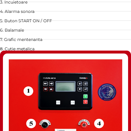
3. Incuietoare
4. Alarma sonora
5. Buton START ON / OFF
6. Balamale
7. Grafic mentenanta
8. Cutie metalica