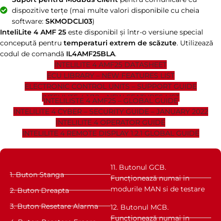
dispozitive terțe (mai multe valori disponibile cu cheia
software:
SKMODCLI03
)
InteliLite 4 AMF 25
este disponibil și într-o versiune special
concepută pentru
temperaturi extrem de scăzute
. Utilizează
codul de comandă
IL4AMF25BLA
.
INTELILITE 4 AMF25 DATASHEET
ECU LIBRARY – NEW FEATURES LIST
ELECTRONIC CONTROL UNITS – SUPPORT GUIDE
INTELILITE 4 1.7.2 – NEW FEATURES LIST
INTELILISTE 4 AMF25 – GLOBAL GUIDE
INTELILITE 4 CYBER – SECURITY GUIDE – JANUARY 2022
INTELILITE 4 OPERATOR GUIDE
INTELILITE 4 REMOTE DISPLAY 1.2.1 GLOBAL GUIDE
11. Butonul GCB.
1. Buton Stanga
Funcționează numai in
modurile MAN si de testare
2. Buton Dreapta
3. Buton Resetare Alarma
12. Butonul MCB.
Funcționează numai in