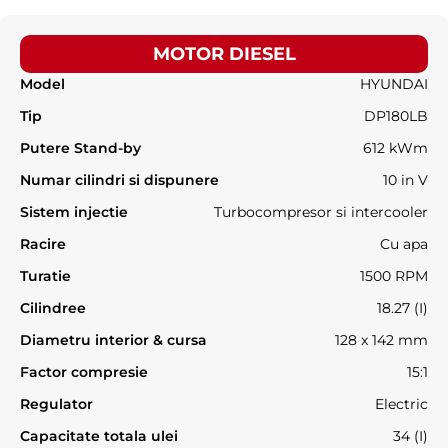
MOTOR DIESEL
Model
HYUNDAI
Tip
DP180LB
Putere Stand-by
612 kWm
Numar cilindri si dispunere
10 in V
Sistem injectie
Turbocompresor si intercooler
Racire
Cu apa
Turatie
1500 RPM
Cilindree
18.27 (I)
Diametru interior & cursa
128 x 142 mm
Factor compresie
15:1
Regulator
Electric
Capacitate totala ulei
34 (I)