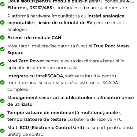
Două sloturi pentru module plug-in
pentru conexiuni
4G,
Ethernet, RS232/485
și intrări/ieșiri binare suplimentare
Platformă hardware îmbunătățită cu
intrări analogice
comutabile
și
ieșire de referință de 5V
pentru senzori
analogici
Extensii de module CAN
Măsurători mai precise datorită funcției
True Root Mean
Square
Mod Zero Power
pentru a evita descărcarea bateriei în
aplicații de alimentare principală
Integrare cu InteliSCADA
, software intuitiv pentru
monitorizarea și crearea rapidă a sistemelor SCADA
complexe
Management securizat al utilizatorilor
cu
5 conturi unice
de utilizator
Temporizatoare de mentenanță multifuncționale
și
temporizatoare de testare
cu baterie de rezervă RTC
Multi ECU (Electronic Control Unit)
cu suport pentru două
unități de control