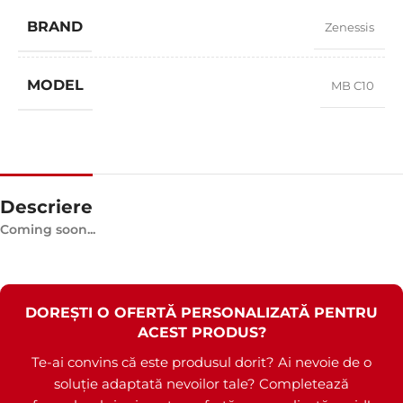
BRAND
Zenessis
MODEL
MB C10
Descriere
Coming soon...
DOREȘTI O OFERTĂ PERSONALIZATĂ PENTRU
ACEST PRODUS?
Te-ai convins că este produsul dorit? Ai nevoie de o
soluție adaptată nevoilor tale? Completează