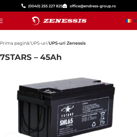
(0040) 255 227 825
office@endress-group.ro
R
Prima pagină
UPS-uri
UPS-uri Zenessis
7STARS – 45Ah