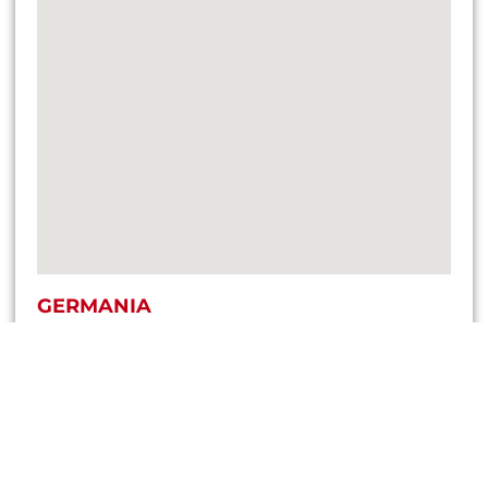
GERMANIA
Grafenberg, Werner von Siemens, Strada 3
+49 160 9122 7575
office@endress-group.ro