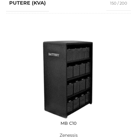
PUTERE (KVA)
150 / 200
MODEL
ZRTM 200K
MB C10
Zenessis