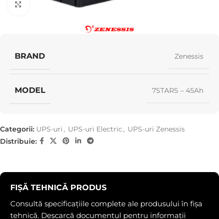
Click pentru a mări
BRAND
Zenessis
MODEL
7STARS – 45Ah
Categorii:
UPS-uri
,
UPS-uri Electric
,
UPS-uri Zenessis
Distribuie:
FIȘĂ TEHNICĂ PRODUS
Consultă specificațiile complete ale produsului în fișa
tehnică. Descarcă documentul pentru informații