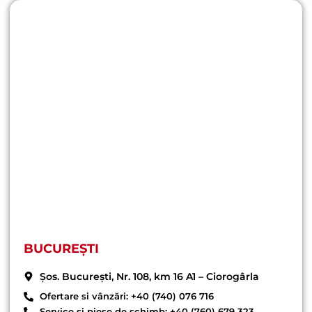
BUCUREȘTI
Șos. București, Nr. 108, km 16 A1 – Ciorogârla
Ofertare si vânzări: +40 (740) 076 716
Service și piese de schimb: +40 (760) 679 323