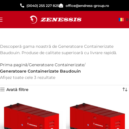
(0040) 255 227 825
office@endress-group.ro
R
Descoperă gama noastră de Generatoare Containerizate
Baudouin. Produse de calitate superioară cu livrare rapidă.
Prima pagină
Generatoare Containerizate
Generatoare Containerizate Baudouin
Afișez toate cele 3 rezultate
Arată filtre