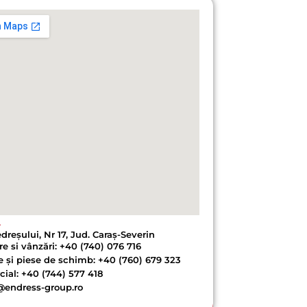
A
edreșului, Nr 17, Jud. Caraș-Severin
re si vânzări: +40 (740) 076 716
e și piese de schimb: +40 (760) 679 323
ial: +40 (744) 577 418
@endress-group.ro