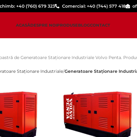
schimb: +40 (760) 679 323
Comercial: +40 (744) 577 418
o
ACASĂ
DESPRE NOI
PRODUSE
BLOG
CONTACT
tră de Generatoare Staționare Industriale Volvo Penta. Produse 
ratoare Staționare Industriale
Generatoare Staționare Industri