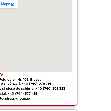
OV
Feldioarei, Nr. 106, Brașov
re si vânzări: +40 (740) 076 716
e și piese de schimb: +40 (760) 679 323
ial: +40 (744) 577 418
@endress-group.ro