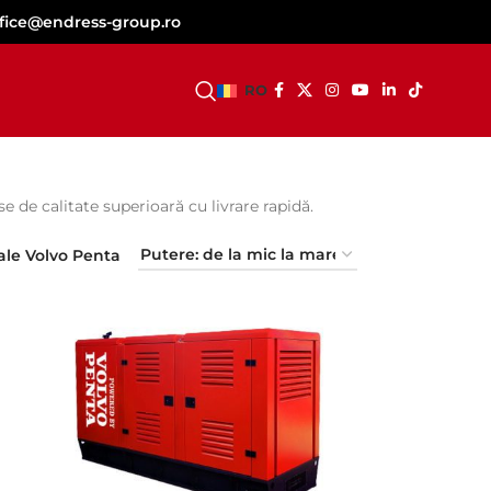
ffice@endress-group.ro
DEVINO DEALER
RO
de calitate superioară cu livrare rapidă.
ale Volvo Penta