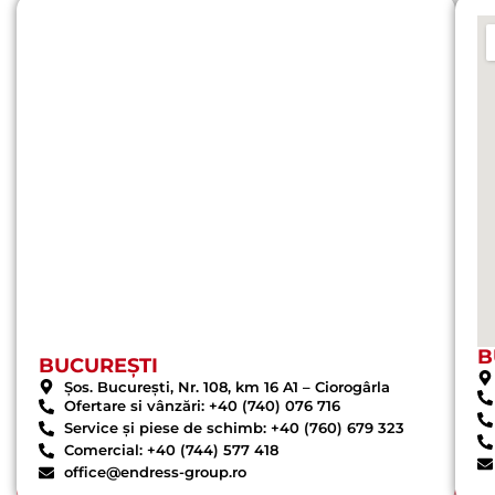
B
BUCUREȘTI
Șos. București, Nr. 108, km 16 A1 – Ciorogârla
Ofertare si vânzări: +40 (740) 076 716
Service și piese de schimb: +40 (760) 679 323
Comercial: +40 (744) 577 418
office@endress-group.ro