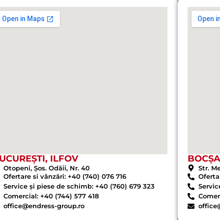
UCUREȘTI, ILFOV
BOCȘ
Otopeni, Șos. Odăii, Nr. 40
Str. M
Ofertare si vânzări: +40 (740) 076 716
Oferta
Service și piese de schimb: +40 (760) 679 323
Servic
Comercial: +40 (744) 577 418
Comerc
office@endress-group.ro
office