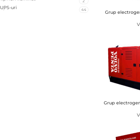
2
UPS-uri
44
Grup electrogen
V
Grup electrogen
V