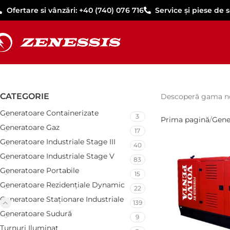
Ofertare si vânzări: +40 (740) 076 716
Service și piese de 
CATEGORIE
Descoperă gama noas
Generatoare Containerizate
3
Prima pagină
Gene
Generatoare Gaz
17
Generatoare Industriale Stage III
40
Generatoare Industriale Stage V
83
Generatoare Portabile
15
Generatoare Rezidențiale Dynamic
22
Generatoare Staționare Industriale
139
Generatoare Sudură
9
Turnuri Iluminat