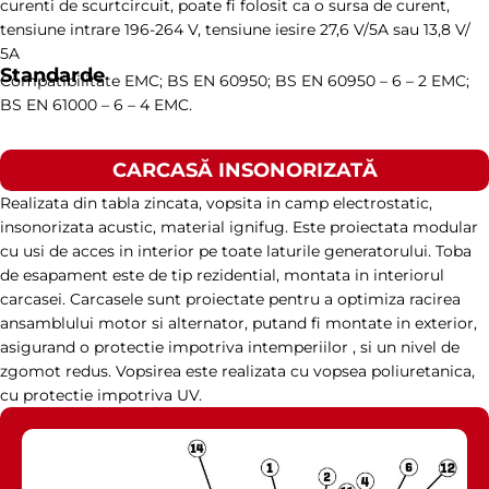
curenti de scurtcircuit, poate fi folosit ca o sursa de curent,
tensiune intrare 196-264 V, tensiune iesire 27,6 V/5A sau 13,8 V/
5A
Standarde
Compatibilitate EMC; BS EN 60950; BS EN 60950 – 6 – 2 EMC;
BS EN 61000 – 6 – 4 EMC.
CARCASĂ INSONORIZATĂ
Realizata din tabla zincata, vopsita in camp electrostatic,
insonorizata acustic, material ignifug. Este proiectata modular
cu usi de acces in interior pe toate laturile generatorului. Toba
de esapament este de tip rezidential, montata in interiorul
carcasei. Carcasele sunt proiectate pentru a optimiza racirea
ansamblului motor si alternator, putand fi montate in exterior,
asigurand o protectie impotriva intemperiilor , si un nivel de
zgomot redus. Vopsirea este realizata cu vopsea poliuretanica,
cu protectie impotriva UV.