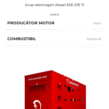
Grup electrogen diesel ESE 275 TI
Iveco
PRODUCĂTOR MOTOR
Iveco
COMBUSTIBIL
Motorină
FACTOR PUTERE
0,8
TURAȚIE
1500 RPM
AMPERAJ
362
TENSIUNE STANDARD
400 / 230 V