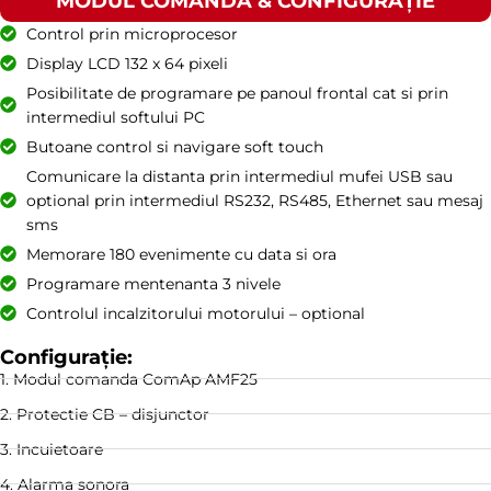
MODUL COMANDĂ & CONFIGURAȚIE
Control prin microprocesor
Display LCD 132 x 64 pixeli
Posibilitate de programare pe panoul frontal cat si prin
intermediul softului PC
Butoane control si navigare soft touch
Comunicare la distanta prin intermediul mufei USB sau
optional prin intermediul RS232, RS485, Ethernet sau mesaj
sms
Memorare 180 evenimente cu data si ora
Programare mentenanta 3 nivele
Controlul incalzitorului motorului – optional
Configurație:
1. Modul comanda ComAp AMF25
2. Protectie CB – disjunctor
3. Incuietoare
4. Alarma sonora