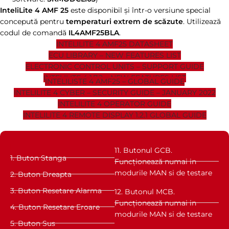
InteliLite 4 AMF 25
este disponibil și într-o versiune special
concepută pentru
temperaturi extrem de scăzute
. Utilizează
codul de comandă
IL4AMF25BLA
.
INTELILITE 4 AMF25 DATASHEET
ECU LIBRARY – NEW FEATURES LIST
ELECTRONIC CONTROL UNITS – SUPPORT GUIDE
INTELILITE 4 1.7.2 – NEW FEATURES LIST
INTELILISTE 4 AMF25 – GLOBAL GUIDE
INTELILITE 4 CYBER – SECURITY GUIDE – JANUARY 2022
INTELILITE 4 OPERATOR GUIDE
INTELILITE 4 REMOTE DISPLAY 1.2.1 GLOBAL GUIDE
11. Butonul GCB.
1. Buton Stanga
Funcționează numai in
modurile MAN si de testare
2. Buton Dreapta
3. Buton Resetare Alarma
12. Butonul MCB.
Funcționează numai in
4. Buton Resetare Eroare
modurile MAN si de testare
5. Buton Sus