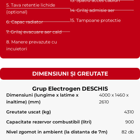
13. Spatiu acces cabluri
5. Tava retentie lichide
14. Grilaj admisie aer
(optional)
15. Tampoane protectie
6. Capac radiator
7. Grilaj evacuare aer cald
8. Manere prevazute cu
incuietori
DIMENSIUNI ȘI GREUTATE
Grup Electrogen DESCHIS
Dimensiuni (lungime x latime x
4000 x 1460 x
inaltime) (mm)
2610
Greutate uscat (kg)
4310
Capacitate rezervor combustibil (litri)
900
Nivel zgomot in ambient (la distanta de 7m)
82 db