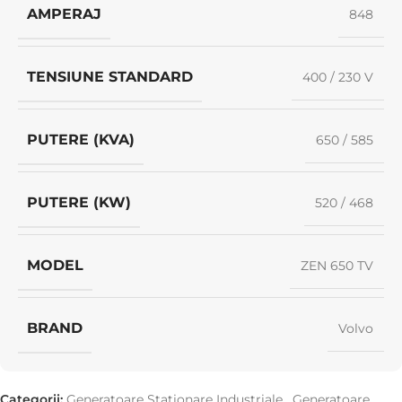
AMPERAJ
848
TENSIUNE STANDARD
400 / 230 V
PUTERE (KVA)
650 / 585
PUTERE (KW)
520 / 468
MODEL
ZEN 650 TV
BRAND
Volvo
Categorii:
Generatoare Staționare Industriale
,
Generatoare