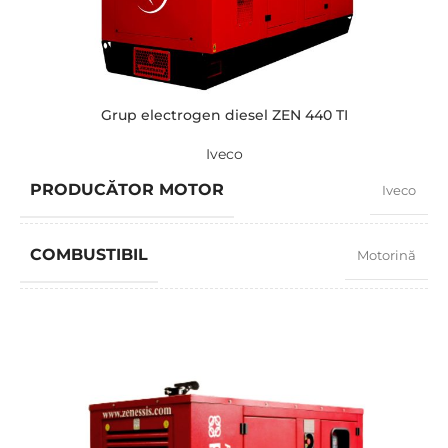
PUTERE (KVA)
275 / 250
PUTERE (KW)
220 / 198
Grup electrogen diesel ZEN 440 TI
Iveco
MODEL
ZEN 275 TI
PRODUCĂTOR MOTOR
Iveco
BRAND
Iveco
COMBUSTIBIL
Motorină
FACTOR PUTERE
0,8
TURAȚIE
1500 RPM