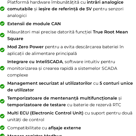
Platformă hardware îmbunătățită cu
intrări analogice
comutabile
și
ieșire de referință de 5V
pentru senzori
analogici
Extensii de module CAN
Măsurători mai precise datorită funcției
True Root Mean
Square
Mod Zero Power
pentru a evita descărcarea bateriei în
aplicații de alimentare principală
Integrare cu InteliSCADA
, software intuitiv pentru
monitorizarea și crearea rapidă a sistemelor SCADA
complexe
Management securizat al utilizatorilor
cu
5 conturi unice
de utilizator
Temporizatoare de mentenanță multifuncționale
și
temporizatoare de testare
cu baterie de rezervă RTC
Multi ECU (Electronic Control Unit)
cu suport pentru două
unități de control
Compatibilitate cu
afișaje externe
Mapare registre Modbus