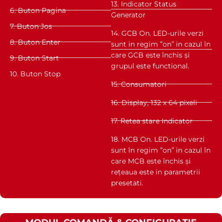
13. Indicator Status
6. Buton Pagina
Generator
7. Buton Jos
14. GCB On. LED-urile verzi
8. Buton Enter
sunt in regim ”on” in cazul în
care GCB este închis și
9. Buton Start
grupul este functional.
10. Buton Stop
15. Consumatori
16. Display, 132 x 64 pixeli
17. Retea stare Indicator
18. MCB On. LED-urile verzi
sunt în regim ”on” in cazul în
care MCB este închis și
rețeaua este in parametrii
presetati.