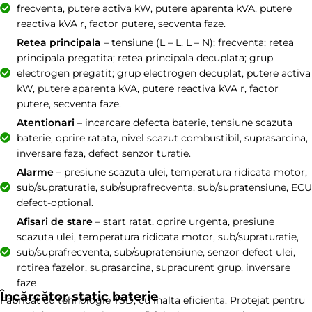
frecventa, putere activa kW, putere aparenta kVA, putere
reactiva kVA r, factor putere, secventa faze.
Retea principala
– tensiune (L – L, L – N); frecventa; retea
principala pregatita; retea principala decuplata; grup
electrogen pregatit; grup electrogen decuplat, putere activa
kW, putere aparenta kVA, putere reactiva kVA r, factor
putere, secventa faze.
Atentionari
– incarcare defecta baterie, tensiune scazuta
baterie, oprire ratata, nivel scazut combustibil, suprasarcina,
inversare faza, defect senzor turatie.
Alarme
– presiune scazuta ulei, temperatura ridicata motor,
sub/supraturatie, sub/suprafrecventa, sub/supratensiune, ECU
defect-optional.
Afisari de stare
– start ratat, oprire urgenta, presiune
scazuta ulei, temperatura ridicata motor, sub/supraturatie,
sub/suprafrecventa, sub/supratensiune, senzor defect ulei,
rotirea fazelor, suprasarcina, supracurent grup, inversare
faze
Încărcător static baterie
Fabricat cu tehnologie TSD, cu inalta eficienta. Protejat pentru