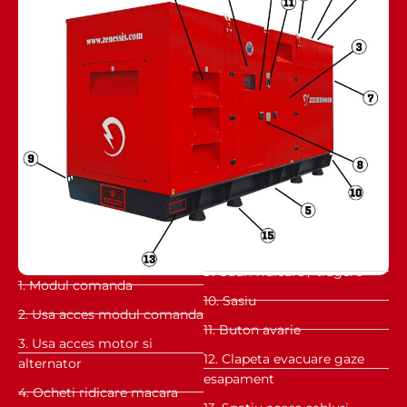
9. Gauri ridicare / tragere
1. Modul comanda
10. Sasiu
2. Usa acces modul comanda
11. Buton avarie
3. Usa acces motor si
12. Clapeta evacuare gaze
alternator
esapament
4. Ocheti ridicare macara