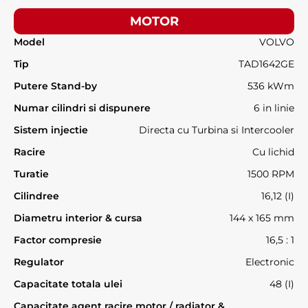
MOTOR
Model
VOLVO
Tip
TAD1642GE
Putere Stand-by
536 kWm
Numar cilindri si dispunere
6 in linie
Sistem injectie
Directa cu Turbina si Intercooler
Racire
Cu lichid
Turatie
1500 RPM
Cilindree
16,12 (I)
Diametru interior & cursa
144 x 165 mm
Factor compresie
16,5 : 1
Regulator
Electronic
Capacitate totala ulei
48 (I)
Capacitate agent racire motor / radiator &