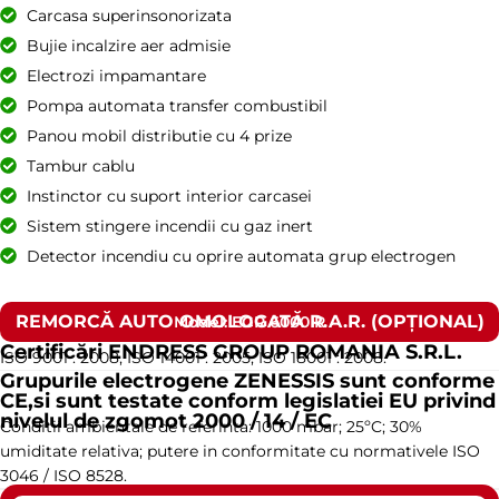
Carcasa superinsonorizata
Bujie incalzire aer admisie
Electrozi impamantare
Pompa automata transfer combustibil
Panou mobil distributie cu 4 prize
Tambur cablu
Instinctor cu suport interior carcasei
Sistem stingere incendii cu gaz inert
Detector incendiu cu oprire automata grup electrogen
REMORCĂ AUTO OMOLOGATĂ R.A.R. (OPȚIONAL)
Model: EGR 6000 R
Certificări ENDRESS GROUP ROMANIA S.R.L.
ISO 9001 : 2008, ISO 14001 : 2005, ISO 18001 : 2008.
Grupurile electrogene ZENESSIS sunt conforme
CE,si sunt testate conform legislatiei EU privind
nivelul de zgomot 2000 / 14 / EC
Conditii ambientale de referinta: 1000 mbar; 25ºC; 30%
umiditate relativa; putere in conformitate cu normativele ISO
3046 / ISO 8528.