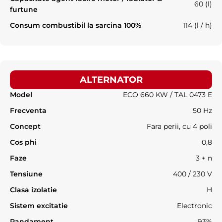
60 (l)
furtune
Consum combustibil la sarcina 100%
114 (l / h)
ALTERNATOR
Model
ECO 660 KW / TAL 0473 E
Frecventa
50 Hz
Concept
Fara perii, cu 4 poli
Cos phi
0,8
Faze
3 + n
Tensiune
400 / 230 V
Clasa izolatie
H
Sistem excitatie
Electronic
Randament
93%