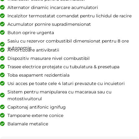
Alternator dinamic incarcare acumulatori
Incalzitor termostatat comandat pentru lichidul de racire
Acumulator pornire supradimensionat
Buton oprire urgenta
Sasiu cu rezervor combustibil dimensionat pentru 8 ore
autonomie
Amortizoare antivibratii
Dispozitiv masurare nivel combustibil
Trasee electrice protejate cu tubulatura & presetupa
Toba esapament rezidentiala
Usi acces pe toate cele 4 laturi prevazute cu incuietori
Sistem pentru manipularea cu macaraua sau cu
motostivuitorul
Capitonaj antifonic ignifug
Tampoane externe conice
Balamale metalice