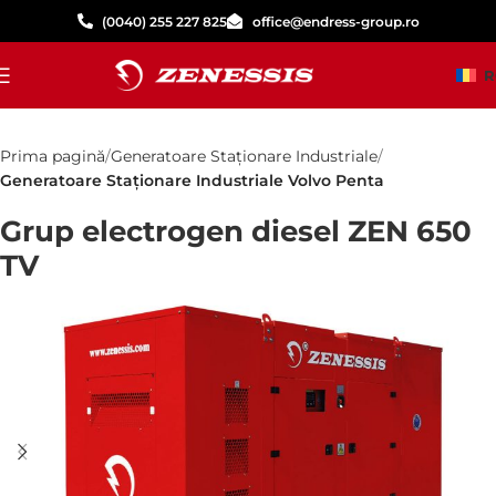
(0040) 255 227 825
office@endress-group.ro
R
Prima pagină
Generatoare Staționare Industriale
Generatoare Staționare Industriale Volvo Penta
Grup electrogen diesel ZEN 650
TV