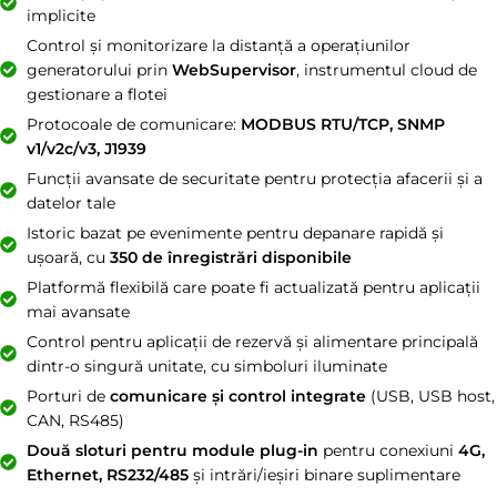
implicite
Control și monitorizare la distanță a operațiunilor
generatorului prin
WebSupervisor
, instrumentul cloud de
gestionare a flotei
Protocoale de comunicare:
MODBUS RTU/TCP, SNMP
v1/v2c/v3, J1939
Funcții avansate de securitate pentru protecția afacerii și a
datelor tale
Istoric bazat pe evenimente pentru depanare rapidă și
ușoară, cu
350 de înregistrări disponibile
Platformă flexibilă care poate fi actualizată pentru aplicații
mai avansate
Control pentru aplicații de rezervă și alimentare principală
dintr-o singură unitate, cu simboluri iluminate
Porturi de
comunicare și control integrate
(USB, USB host,
CAN, RS485)
Două sloturi pentru module plug-in
pentru conexiuni
4G,
Ethernet, RS232/485
și intrări/ieșiri binare suplimentare