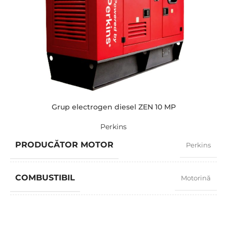
AMPERAJ
580
TENSIUNE STANDARD
400 / 230 V
PUTERE (KVA)
440 / 395
PUTERE (KW)
352 / 315
Grup electrogen diesel ZEN 10 MP
Perkins
MODEL
ZEN 440 TI
PRODUCĂTOR MOTOR
Perkins
BRAND
Iveco
COMBUSTIBIL
Motorină
FACTOR PUTERE
0,8